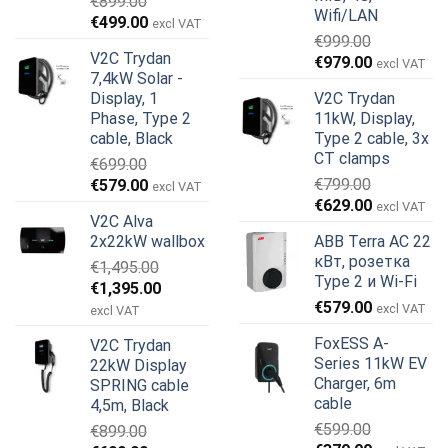
€
899.00
Wifi/LAN
Первоначальная
Текущая
€
499.00
excl VAT
€
999.00
цена
цена:
V2C Trydan
Первоначальная
Текущая
€
979.00
составляла
€499.00.
excl VAT
7,4kW Solar -
цена
цена:
€899.00.
Display, 1
V2C Trydan
составляла
€979.00.
Phase, Type 2
11kW, Display,
€999.00.
cable, Black
Type 2 cable, 3x
CT clamps
€
699.00
Первоначальная
Текущая
€
799.00
€
579.00
excl VAT
Первоначальная
Текущая
цена
цена:
€
629.00
excl VAT
V2C Alva
цена
цена:
составляла
€579.00.
2x22kW wallbox
ABB Terra AC 22
составляла
€629.00.
€699.00.
кВт, розетка
€
1,495.00
€799.00.
Type 2 и Wi-Fi
Первоначальная
Текущая
€
1,395.00
€
579.00
цена
цена:
excl VAT
excl VAT
составляла
€1,395.00.
FoxESS A-
V2C Trydan
€1,495.00.
Series 11kW EV
22kW Display
Charger, 6m
SPRING cable
cable
4,5m, Black
€
599.00
€
899.00