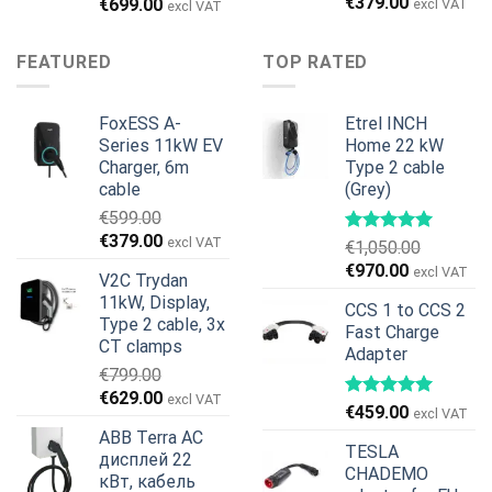
Первоначальная
Текущая
€
379.00
Первоначальная
Текущая
€
699.00
excl VAT
excl VAT
цена
цена:
цена
цена:
составляла
€379.00.
составляла
€699.00.
FEATURED
TOP RATED
€599.00.
€899.00.
FoxESS A-
Etrel INCH
Series 11kW EV
Home 22 kW
Charger, 6m
Type 2 cable
cable
(Grey)
€
599.00
Первоначальная
Текущая
€
379.00
excl VAT
€
1,050.00
цена
цена:
Первоначальная
Текущая
€
970.00
excl VAT
V2C Trydan
составляла
€379.00.
цена
цена:
11kW, Display,
€599.00.
CCS 1 to CCS 2
составляла
€970.00.
Type 2 cable, 3x
Fast Charge
€1,050.00.
CT clamps
Adapter
€
799.00
Первоначальная
Текущая
€
629.00
excl VAT
€
459.00
excl VAT
цена
цена:
ABB Terra AC
составляла
€629.00.
TESLA
дисплей 22
€799.00.
CHADEMO
кВт, кабель