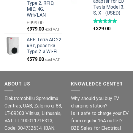
adapter for EU
Type 2, RFID,
Tesla Model 3,
MID, 4G,
S, X - (USED)
Wifi/LAN
€
999.00
Первоначальная
Текущая
€
329.00
€
979.00
excl VAT
цена
цена:
ABB Terra AC 22
составляла
€979.00.
кВт, розетка
€999.00.
Type 2 и Wi-Fi
€
579.00
excl VAT
ABOUT US
KNOWLEDGE CENTER
Elektromobiliu Sprendimu
Why should you buy EV
Centras, UAB, Zalgirio g. 88,
charging station?
LT-09303 Vilnius, Lithuania,
Is it safe to charge your EV
VAT: LT100011718313,
from regular 16A outlet?
Code: 304732634, IBAN:
B2B Sales for Electrical