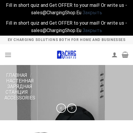
Fill in short quiz and Get OFFER to your mail! Or write us -
sales@ChargingShop.Eu
Закрыть
Fill in short quiz and Get OFFER to your mail! Or write us -
sales@ChargingShop.Eu
Закрыть
Skip
EV CHARGING SOLUTIONS BOTH FOR HOME AND BUSINESSES
to
content
ГЛАВНАЯ
/
НАСТЕННАЯ
ЗАРЯДНАЯ
СТАНЦИЯ
/
ACCESSORIES