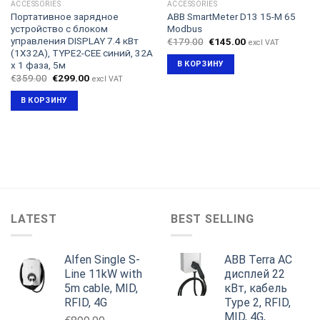
ACCESSORIES
ACCESSORIES
Портативное зарядное
ABB SmartMeter D13 15-M 65
устройство с блоком
Modbus
управления DISPLAY 7.4 кВт
Первоначальная
Текущая
€
179.00
€
145.00
excl VAT
цена
цена:
(1X32A), TYPE2-CEE синий, 32A
составляла
€145.00.
x 1 фаза, 5м
В КОРЗИНУ
€179.00.
Первоначальная
Текущая
€
359.00
€
299.00
excl VAT
цена
цена:
составляла
€299.00.
В КОРЗИНУ
€359.00.
LATEST
BEST SELLING
Alfen Single S-
ABB Terra AC
Line 11kW with
дисплей 22
5m cable, MID,
кВт, кабель
RFID, 4G
Type 2, RFID,
MID, 4G,