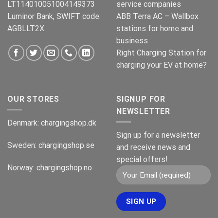
LT114010051004149373
service companies
Luminor Bank, SWIFT code:
ABB Terra AC – Wallbox
AGBLLT2X
stations for home and
business
Right Charging Station for
charging your EV at home?
OUR STORES
SIGNUP FOR
NEWSLETTER
Denmark:
chargingshop.dk
Sign up for a newsletter
Sweden:
chargingshop.se
and receive news and
special offers!
Norway:
chargingshop.no