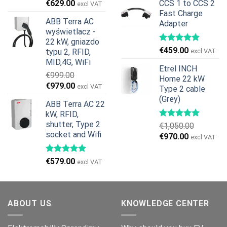
Pierwotna
Aktualna
€
629.00
CCS 1 to CCS 2
excl VAT
wynosiła:
wynosi:
cena
cena
Fast Charge
€269.00.
€245.00.
ABB Terra AC
Adapter
wynosiła:
wynosi:
wyświetlacz -
€799.00.
€629.00.
22 kW, gniazdo
€
459.00
typu 2, RFID,
excl VAT
MID,4G, WiFi
Etrel INCH
€
999.00
Home 22 kW
Pierwotna
Aktualna
€
979.00
excl VAT
Type 2 cable
cena
cena
(Grey)
ABB Terra AC 22
wynosiła:
wynosi:
kW, RFID,
€999.00.
€979.00.
shutter, Type 2
€
1,050.00
socket and Wifi
Pierwotna
Aktualna
€
970.00
excl VAT
cena
cena
wynosiła:
wynosi:
€
579.00
excl VAT
€1,050.00.
€970.00.
ABOUT US
KNOWLEDGE CENTER