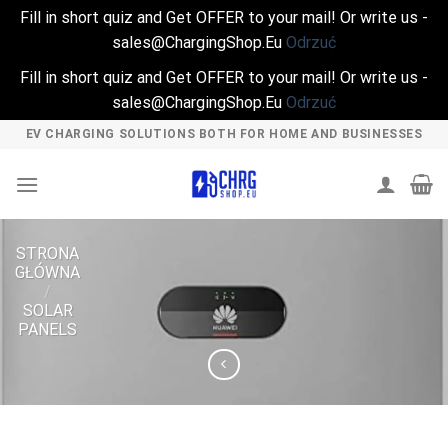
Fill in short quiz and Get OFFER to your mail! Or write us -
sales@ChargingShop.Eu
Odrzuć
Fill in short quiz and Get OFFER to your mail! Or write us -
sales@ChargingShop.Eu
Odrzuć
Skip
EV CHARGING SOLUTIONS BOTH FOR HOME AND BUSINESSES
to
content
STRONA
GŁÓWNA
/
SOLAR
PANELS