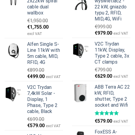
2x22kW spiral
wyświetlacz -
cable dual
22 kW, gniazdo
wallbox
typu 2, RFID,
MID,4G, WiFi
€
1,950.00
Pierwotna
Aktualna
€
999.00
€
1,755.00
Pierwotna
Aktualna
cena
cena
€
979.00
excl VAT
excl VAT
cena
cena
wynosiła:
wynosi:
V2C Trydan
Alfen Single S-
wynosiła:
wynosi:
€1,950.00.
€1,755.00.
11kW, Display,
Line 11kW with
€999.00.
€979.00.
Type 2 cable, 3x
5m cable, MID,
CT clamps
RFID, 4G
€
799.00
€
899.00
Pierwotna
Aktualna
Pierwotna
Aktualna
€
629.00
€
499.00
excl VAT
excl VAT
cena
cena
cena
cena
ABB Terra AC 22
V2C Trydan
wynosiła:
wynosi:
wynosiła:
wynosi:
kW, RFID,
7,4kW Solar -
€799.00.
€629.00.
€899.00.
€499.00.
shutter, Type 2
Display, 1
socket and Wifi
Phase, Type 2
cable, Black
€
699.00
€
579.00
excl VAT
Pierwotna
Aktualna
€
579.00
excl VAT
cena
cena
FoxESS A-