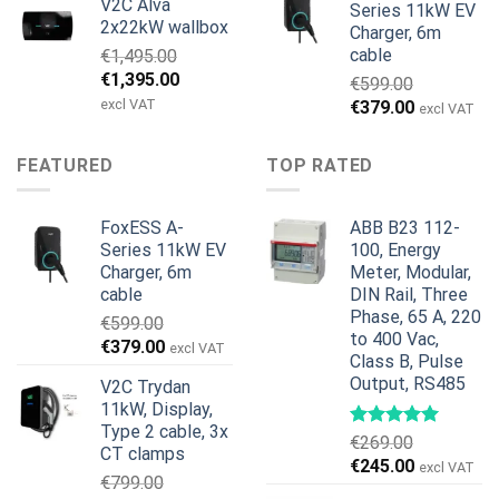
V2C Alva
wynosiła:
wynosi:
Series 11kW EV
2x22kW wallbox
Charger, 6m
€699.00.
€579.00.
cable
€
1,495.00
Pierwotna
Aktualna
€
1,395.00
€
599.00
cena
cena
excl VAT
Pierwotna
Aktualna
€
379.00
excl VAT
wynosiła:
wynosi:
cena
cena
€1,495.00.
€1,395.00.
wynosiła:
wynosi:
FEATURED
TOP RATED
€599.00.
€379.00.
FoxESS A-
ABB B23 112-
Series 11kW EV
100, Energy
Charger, 6m
Meter, Modular,
cable
DIN Rail, Three
Phase, 65 A, 220
€
599.00
to 400 Vac,
Pierwotna
Aktualna
€
379.00
excl VAT
Class B, Pulse
cena
cena
Output, RS485
V2C Trydan
wynosiła:
wynosi:
11kW, Display,
€599.00.
€379.00.
Type 2 cable, 3x
€
269.00
CT clamps
Pierwotna
Aktualna
€
245.00
excl VAT
€
799.00
cena
cena