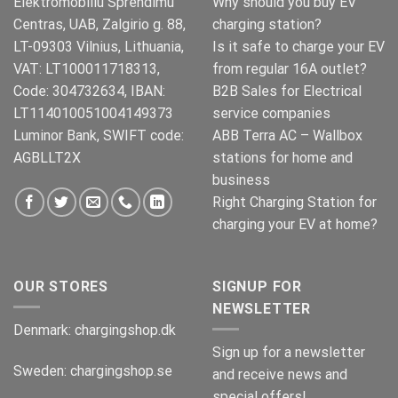
Elektromobiliu Sprendimu
Why should you buy EV
Centras, UAB, Zalgirio g. 88,
charging station?
LT-09303 Vilnius, Lithuania,
Is it safe to charge your EV
VAT: LT100011718313,
from regular 16A outlet?
Code: 304732634, IBAN:
B2B Sales for Electrical
LT114010051004149373
service companies
Luminor Bank, SWIFT code:
ABB Terra AC – Wallbox
AGBLLT2X
stations for home and
business
Right Charging Station for
charging your EV at home?
OUR STORES
SIGNUP FOR
NEWSLETTER
Denmark:
chargingshop.dk
Sign up for a newsletter
Sweden:
chargingshop.se
and receive news and
special offers!