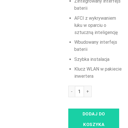
Zintegrowany interfejs
baterii
AFCI z wykrywaniem
łuku w oparciu o
sztuczną inteligencję
Wbudowany interfejs
baterii
Szybka instalacja
Klucz WLAN w pakiecie
inwertera
ilość Huawei SUN2000 8kW (8KT
DODAJ DO
KOSZYKA