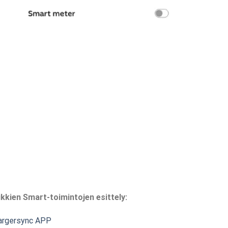
ikkien Smart-toimintojen esittely:
argersync APP