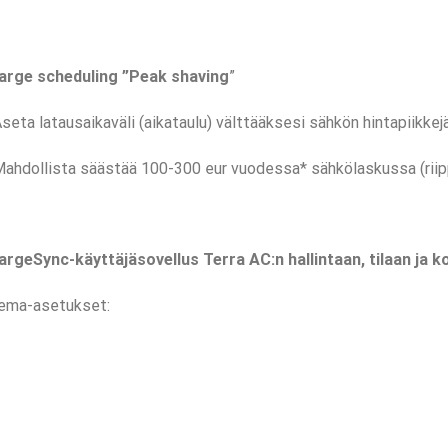
arge scheduling ”Peak shaving
”
seta latausaikaväli (aikataulu) välttääksesi sähkön hintapiikkejä 
ahdollista säästää 100-300 eur vuodessa* sähkölaskussa (riipp
rgeSync-käyttäjäsovellus Terra AC:n hallintaan, tilaan ja ko
ema-asetukset: