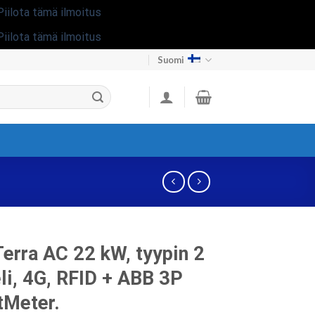
Piilota tämä ilmoitus
Piilota tämä ilmoitus
Suomi
erra AC 22 kW, tyypin 2
li, 4G, RFID + ABB 3P
tMeter.