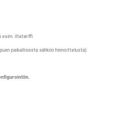
esim. iltatariffi
uen paikallisesta sähkön hinnoittelusta).
nfigurointiin.