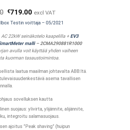
Alkuperäinen
Nykyinen
00
€
719.00
excl VAT
hinta
hinta
box Testin voittaja – 05/2021
oli:
on:
€899.00.
€719.00.
 AC 22kW seinäkotelo kaapelilla +
EV3
SmartMeter malli
– 2CMA290881R1000
jan avulla voit käyttää yhden vaiheen
ta kuorman tasaustoimintoa.
ellista laatua maailman johtavalta ABB:ltä.
 tulevaisuudenkestävä asema tavallisen
nnalla.
 ohjaus sovelluksen kautta
inen suojaus: ylivirta, ylijännite, alijännite,
ku, integroitu salamasuojaus.
sen ajoitus ”Peak shaving” (huipun