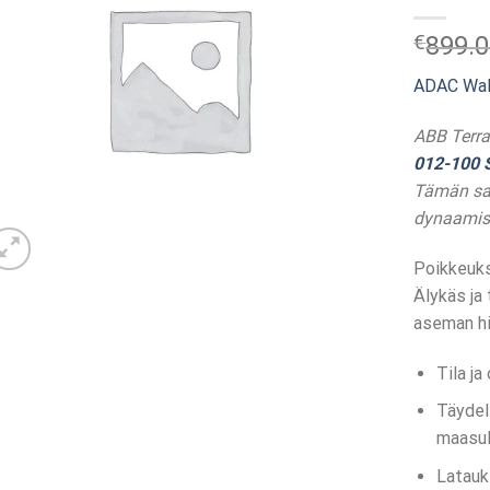
€
899.
ADAC Wall
ABB Terra
012-100 
Tämän sar
dynaamis
Poikkeuks
Älykäs ja
aseman hi
Tila ja
Täydell
maasul
Latauk