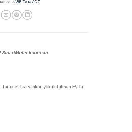
uotteelle
ABB Terra AC 7
3P SmartMeter kuorman
mä estää sähkön ylikulutuksen EV:tä