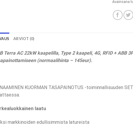
Avainsana t
VAUS
ARVIOT (0)
B Terra AC 22kW kaapelilla, Type 2 kaapeli, 4G, RFID + ABB 
sapainottamiseen (normaalihinta – 145eur).
NAAMINEN KUORMAN TASAPAINOTUS -toiminnallisuuden SET. Tä
attaessa.
rkealuokkainen laatu
ksi markkinoiden edullisimmista latureista