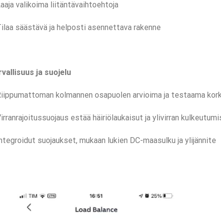
aaja valikoima liitäntävaihtoehtoja
ilaa säästävä ja helposti asennettava rakenne
vallisuus ja suojelu
Riippumattoman kolmannen osapuolen arvioima ja testaama kor
irranrajoitussuojaus estää häiriölaukaisut ja ylivirran kulkeutumi
ntegroidut suojaukset, mukaan lukien DC-maasulku ja ylijännite