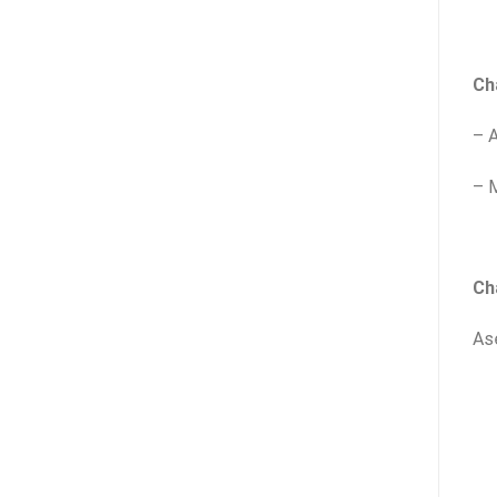
Ch
– A
– M
Cha
As