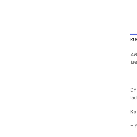
KU
AB
ta
DY
lad
Ko
– Y