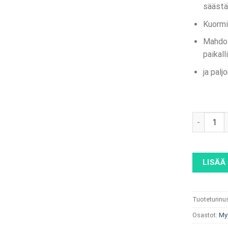
säästä
Kuormi
Mahdol
paikall
ja palj
ABB Terra
LISÄÄ
Tuotetunnus
Osastot:
My