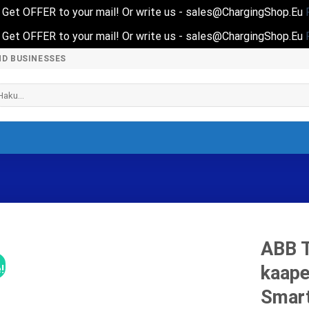
nd Get OFFER to your mail! Or write us - sales@ChargingShop.Eu
nd Get OFFER to your mail! Or write us - sales@ChargingShop.Eu
ND BUSINESSES
i:
ABB T
kaape
!
Smar