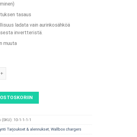
minen)
tuksen tasaus
lisuus ladata vain aurinkosähköä
isesta invertteristä.
on muuta
 AC 22 kW, tyypin 2 kaapeli, 4G, RFID + ABB 3P SmartMeter. määr
 OSTOSKORIIN
 (SKU):
10-1-1-1-1
ynti Tarjoukset & alennukset
,
Wallbox chargers