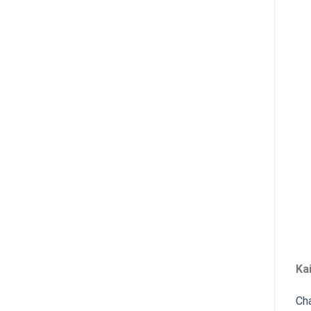
Ka
Ch