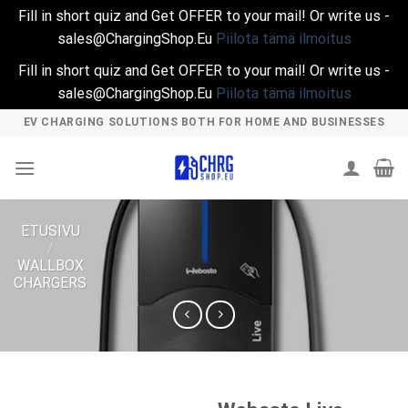
Fill in short quiz and Get OFFER to your mail! Or write us -
sales@ChargingShop.Eu
Piilota tämä ilmoitus
Fill in short quiz and Get OFFER to your mail! Or write us -
sales@ChargingShop.Eu
Piilota tämä ilmoitus
Skip
EV CHARGING SOLUTIONS BOTH FOR HOME AND BUSINESSES
to
content
ETUSIVU
/
WALLBOX
CHARGERS