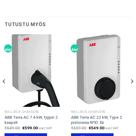
TUTUSTU MYÖS
Ale!
Ale!
WALLBOX CHARGERS
WALLBOX CHARGERS
ABB Terra AC 7.4 kW, tyypin 2
ABB Terra AC 22 kW, Type 2
kaapeli
pistorasia RFID: llä
Alkuperäinen
Nykyinen
Alkuperäinen
Nykyinen
€
649.00
€
599.00
€
659.00
€
549.00
excl VAT
excl VAT
hinta
hinta
hinta
hinta
oli:
on:
oli:
on: