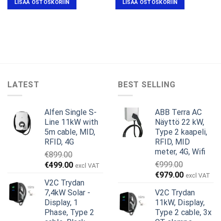
LISÄÄ OSTOSKORIIN
LISÄÄ OSTOSKORIIN
€649.00.
€599.00.
€659.00.
€549.00.
LATEST
BEST SELLING
Alfen Single S-
ABB Terra AC
Line 11kW with
Näyttö 22 kW,
5m cable, MID,
Type 2 kaapeli,
RFID, 4G
RFID, MID
meter, 4G, Wifi
€
899.00
Alkuperäinen
Nykyinen
€
999.00
€
499.00
excl VAT
Alkuperäinen
Nykyinen
hinta
hinta
€
979.00
excl VAT
V2C Trydan
hinta
hinta
oli:
on:
7,4kW Solar -
V2C Trydan
oli:
on:
€899.00.
€499.00.
Display, 1
11kW, Display,
€999.00.
€979.00.
Phase, Type 2
Type 2 cable, 3x