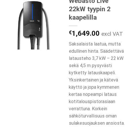
Webasto Live
22kW tyypin 2
kaapelilla
€
1,649.00
excl VAT
Saksalaista laatua, mutta
edullinen hinta. Säädettävä
latausteho 3,7 kW – 22 kW
sekä 4,5 m pysyvästi
kytketty latauskaapeli.
Yksinkertainen ja kätevä
käyttö ja jopa kymmenen
kertaa nopeampi lataus
kotitalouspistorasiaan
verrattuna. Korkein
sähköturvallisuus oman
sulakesuojauksen ansiosta.