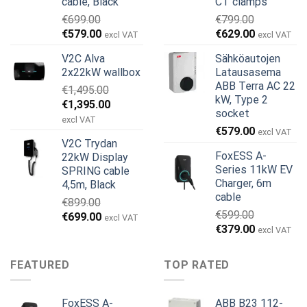
cable, Black
CT clamps
€
699.00
€
799.00
Alkuperäinen
Nykyinen
Alkuperäinen
Nykyinen
€
579.00
€
629.00
excl VAT
excl VAT
hinta
hinta
hinta
hinta
V2C Alva
Sähköautojen
oli:
on:
oli:
on:
2x22kW wallbox
Latausasema
€699.00.
€579.00.
€799.00.
€629.00.
ABB Terra AC 22
€
1,495.00
kW, Type 2
Alkuperäinen
Nykyinen
€
1,395.00
socket
hinta
hinta
excl VAT
€
579.00
oli:
on:
excl VAT
V2C Trydan
€1,495.00.
€1,395.00.
FoxESS A-
22kW Display
Series 11kW EV
SPRING cable
Charger, 6m
4,5m, Black
cable
€
899.00
€
599.00
Alkuperäinen
Nykyinen
€
699.00
excl VAT
Alkuperäinen
Nykyinen
€
379.00
hinta
hinta
excl VAT
hinta
hinta
oli:
on:
oli:
on:
€899.00.
€699.00.
FEATURED
TOP RATED
€599.00.
€379.00.
FoxESS A-
ABB B23 112-