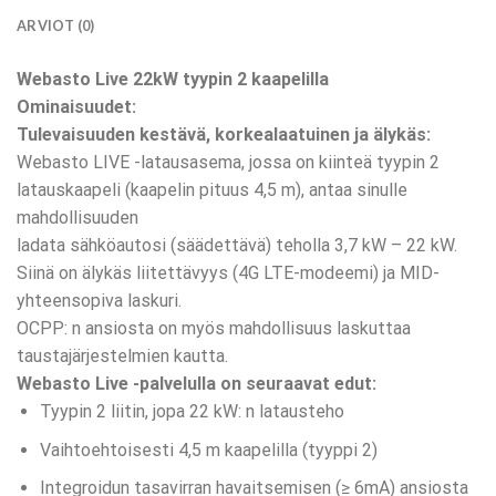
ARVIOT (0)
Webasto Live 22kW tyypin 2 kaapelilla
Ominaisuudet:
Tulevaisuuden kestävä, korkealaatuinen ja älykäs:
Webasto LIVE -latausasema, jossa on kiinteä tyypin 2
latauskaapeli (kaapelin pituus 4,5 m), antaa sinulle
mahdollisuuden
ladata sähköautosi (säädettävä) teholla 3,7 kW – 22 kW.
Siinä on älykäs liitettävyys (4G LTE-modeemi) ja MID-
yhteensopiva laskuri.
OCPP: n ansiosta on myös mahdollisuus laskuttaa
taustajärjestelmien kautta.
Webasto Live -palvelulla on seuraavat edut:
Tyypin 2 liitin, jopa 22 kW: n latausteho
Vaihtoehtoisesti 4,5 m kaapelilla (tyyppi 2)
Integroidun tasavirran havaitsemisen (≥ 6mA) ansiosta