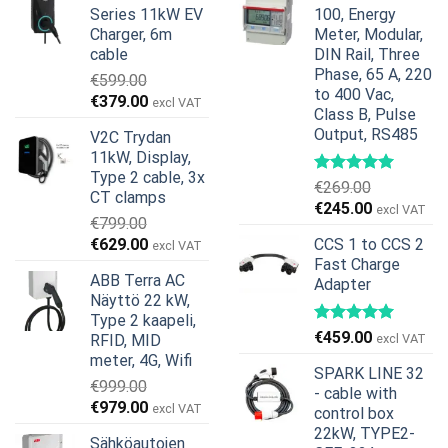
Series 11kW EV
100, Energy
Charger, 6m
Meter, Modular,
cable
DIN Rail, Three
Phase, 65 A, 220
€
599.00
to 400 Vac,
Alkuperäinen
Nykyinen
€
379.00
excl VAT
Class B, Pulse
hinta
hinta
Output, RS485
V2C Trydan
oli:
on:
11kW, Display,
€599.00.
€379.00.
Type 2 cable, 3x
€
269.00
CT clamps
Alkuperäinen
Nykyinen
€
245.00
excl VAT
€
799.00
hinta
hinta
Alkuperäinen
Nykyinen
€
629.00
CCS 1 to CCS 2
excl VAT
oli:
on:
hinta
hinta
Fast Charge
€269.00.
€245.00.
ABB Terra AC
Adapter
oli:
on:
Näyttö 22 kW,
€799.00.
€629.00.
Type 2 kaapeli,
€
459.00
RFID, MID
excl VAT
meter, 4G, Wifi
SPARK LINE 32
€
999.00
- cable with
Alkuperäinen
Nykyinen
€
979.00
excl VAT
control box
hinta
hinta
22kW, TYPE2-
Sähköautojen