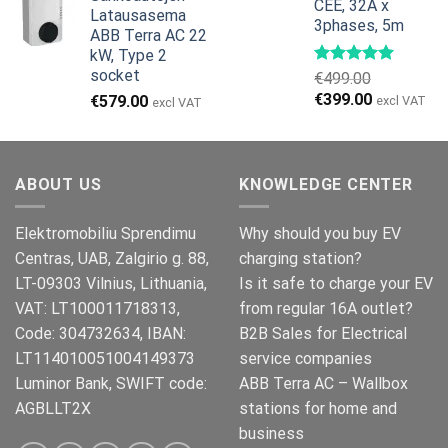
oli:
on:
CEE, 32A x
Latausasema
€999.00.
€979.00.
3phases, 5m
ABB Terra AC 22
kW, Type 2
socket
€
499.00
Alkuperäinen
Nykyinen
€
399.00
€
579.00
excl VAT
excl VAT
hinta
hinta
oli:
on:
€499.00.
€399.00.
ABOUT US
KNOWLEDGE CENTER
Elektromobiliu Sprendimu
Why should you buy EV
Centras, UAB, Zalgirio g. 88,
charging station?
LT-09303 Vilnius, Lithuania,
Is it safe to charge your EV
VAT: LT100011718313,
from regular 16A outlet?
Code: 304732634, IBAN:
B2B Sales for Electrical
LT114010051004149373
service companies
Luminor Bank, SWIFT code:
ABB Terra AC – Wallbox
AGBLLT2X
stations for home and
business