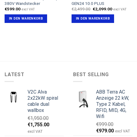
380V Wandstecker
GEN24 10.0 PLUS
Ursprünglicher
Aktueller
€
599.00
€
2,499.00
€
2,099.00
excl VAT
excl VAT
Preis
Preis
war:
ist:
IN DEN WARENKORB
IN DEN WARENKORB
€2,499.00
€2,099.00.
LATEST
BEST SELLING
V2C Alva
ABB Terra AC
2x22kW spiral
Anzeige 22 kW,
cable dual
Type 2 Kabel,
wallbox
RFID, MID, 4G,
Wifi
€
1,950.00
Ursprünglicher
Aktueller
€
999.00
€
1,755.00
Ursprünglicher
Aktueller
Preis
Preis
€
979.00
excl VAT
excl VAT
Preis
Preis