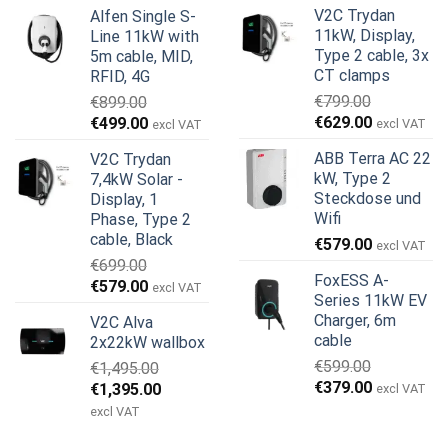
war:
ist:
V2C Trydan
Alfen Single S-
war:
ist:
€1,950.00
€1,755.00.
11kW, Display,
Line 11kW with
€999.00
€979.00.
Type 2 cable, 3x
5m cable, MID,
CT clamps
RFID, 4G
€
799.00
€
899.00
Ursprünglicher
Aktueller
Ursprünglicher
Aktueller
€
629.00
€
499.00
excl VAT
excl VAT
Preis
Preis
Preis
Preis
ABB Terra AC 22
V2C Trydan
war:
ist:
war:
ist:
kW, Type 2
7,4kW Solar -
€799.00
€629.00.
€899.00
€499.00.
Steckdose und
Display, 1
Wifi
Phase, Type 2
cable, Black
€
579.00
excl VAT
€
699.00
FoxESS A-
Ursprünglicher
Aktueller
€
579.00
excl VAT
Series 11kW EV
Preis
Preis
Charger, 6m
V2C Alva
war:
ist:
cable
2x22kW wallbox
€699.00
€579.00.
€
599.00
€
1,495.00
Ursprünglicher
Aktueller
€
379.00
Ursprünglicher
Aktueller
€
1,395.00
excl VAT
Preis
Preis
Preis
Preis
excl VAT
war:
ist:
war:
ist: