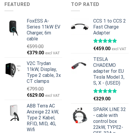
€599.00
€379.00.
€1,495.00
€1,395.00.
FEATURED
TOP RATED
FoxESS A-
CCS 1 to CCS 2
Series 11kW EV
Fast Charge
Charger, 6m
Adapter
cable
€
599.00
€
459.00
excl VAT
Ursprünglicher
Aktueller
€
379.00
excl VAT
Preis
Preis
TESLA
V2C Trydan
war:
ist:
CHADEMO
11kW, Display,
€599.00
€379.00.
adapter for EU
Type 2 cable, 3x
Tesla Model 3,
CT clamps
S, X - (USED)
€
799.00
Ursprünglicher
Aktueller
€
629.00
excl VAT
€
329.00
Preis
Preis
ABB Terra AC
war:
ist:
SPARK LINE 32
Anzeige 22 kW,
€799.00
€629.00.
- cable with
Type 2 Kabel,
control box
RFID, MID, 4G,
22kW, TYPE2-
Wifi