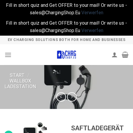
Fill in short quiz and Get OFFER to your mail! Or write us -
sales@ChargingShop.Eu
Verwerfen
Fill in short quiz and Get OFFER to your mail! Or write us -
sales@ChargingShop.Eu
Verwerfen
Skip
EV CHARGING SOLUTIONS BOTH FOR HOME AND BUSINESSES
to
content
START
/
WALLBOX
LADESTATION
SAFTLADEGERÄT