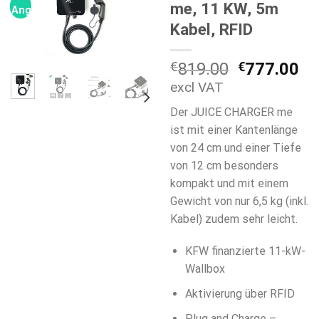
me, 11 KW, 5m
Angebot!
Kabel, RFID
Ursprüngli
Ak
€
819.00
€
777.00
Preis
Pr
excl VAT
war:
ist
Der JUICE CHARGER me
€819.00
€7
ist mit einer Kantenlänge
von 24 cm und einer Tiefe
von 12 cm besonders
kompakt und mit einem
Gewicht von nur 6,5 kg (inkl.
Kabel) zudem sehr leicht.
KFW finanzierte 11-kW-
Wallbox
Aktivierung über RFID
Plug and Charge –