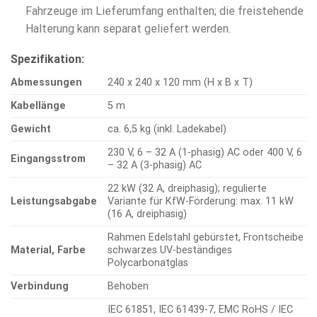
Fahrzeuge im Lieferumfang enthalten; die freistehende
Halterung kann separat geliefert werden.
Spezifikation:
Abmessungen
240 x 240 x 120 mm (H x B x T)
Kabellänge
5 m
Gewicht
ca. 6,5 kg (inkl. Ladekabel)
230 V, 6 – 32 A (1-phasig) AC oder 400 V, 6
Eingangsstrom
– 32 A (3-phasig) AC
22 kW (32 A, dreiphasig); regulierte
Leistungsabgabe
Variante für KfW-Förderung: max. 11 kW
(16 A, dreiphasig)
Rahmen Edelstahl gebürstet, Frontscheibe
Material, Farbe
schwarzes UV-beständiges
Polycarbonatglas
Verbindung
Behoben
IEC 61851, IEC 61439-7, EMC RoHS / IEC