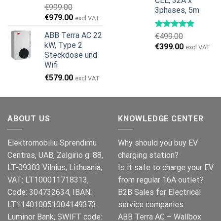
CEE, 32A x
€
999.00
3phases, 5m
Ursprünglicher
Aktueller
€
979.00
excl VAT
Preis
Preis
ABB Terra AC 22
€
499.00
war:
ist:
kW, Type 2
Ursprünglicher
Aktueller
€
399.00
€999.00
€979.00.
excl VAT
Steckdose und
Preis
Preis
Wifi
war:
ist:
€499.00
€399.00.
€
579.00
excl VAT
ABOUT US
KNOWLEDGE CENTER
Elektromobiliu Sprendimu
Why should you buy EV
Centras, UAB, Zalgirio g. 88,
charging station?
LT-09303 Vilnius, Lithuania,
Is it safe to charge your EV
VAT: LT100011718313,
from regular 16A outlet?
Code: 304732634, IBAN:
B2B Sales for Electrical
LT114010051004149373
service companies
Luminor Bank, SWIFT code:
ABB Terra AC – Wallbox