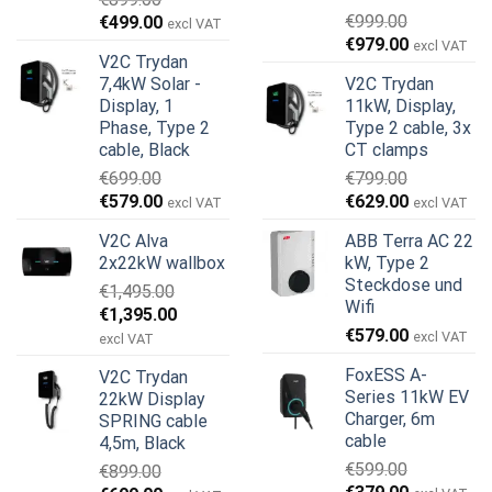
Ursprünglicher
Aktueller
€
999.00
€
499.00
excl VAT
Ursprünglicher
Aktueller
Preis
Preis
€
979.00
excl VAT
V2C Trydan
Preis
Preis
war:
ist:
7,4kW Solar -
V2C Trydan
war:
ist:
€899.00
€499.00.
Display, 1
11kW, Display,
€999.00
€979.00.
Phase, Type 2
Type 2 cable, 3x
cable, Black
CT clamps
€
699.00
€
799.00
Ursprünglicher
Aktueller
Ursprünglicher
Aktueller
€
579.00
€
629.00
excl VAT
excl VAT
Preis
Preis
Preis
Preis
V2C Alva
ABB Terra AC 22
war:
ist:
war:
ist:
2x22kW wallbox
kW, Type 2
€699.00
€579.00.
€799.00
€629.00.
Steckdose und
€
1,495.00
Wifi
Ursprünglicher
Aktueller
€
1,395.00
€
579.00
Preis
Preis
excl VAT
excl VAT
war:
ist:
FoxESS A-
V2C Trydan
€1,495.00
€1,395.00.
Series 11kW EV
22kW Display
Charger, 6m
SPRING cable
cable
4,5m, Black
€
599.00
€
899.00
Ursprünglicher
Aktueller