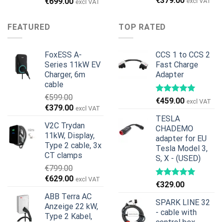
€
379.00
Ursprünglicher
Aktueller
€
699.00
excl VAT
excl VAT
Preis
Preis
Preis
Preis
war:
ist:
war:
ist:
FEATURED
TOP RATED
€599.00
€379.00.
€899.00
€699.00.
FoxESS A-
CCS 1 to CCS 2
Series 11kW EV
Fast Charge
Charger, 6m
Adapter
cable
€
599.00
€
459.00
excl VAT
Ursprünglicher
Aktueller
€
379.00
excl VAT
Preis
Preis
TESLA
V2C Trydan
war:
ist:
CHADEMO
11kW, Display,
€599.00
€379.00.
adapter for EU
Type 2 cable, 3x
Tesla Model 3,
CT clamps
S, X - (USED)
€
799.00
Ursprünglicher
Aktueller
€
629.00
excl VAT
€
329.00
Preis
Preis
ABB Terra AC
war:
ist:
SPARK LINE 32
Anzeige 22 kW,
€799.00
€629.00.
- cable with
Type 2 Kabel,