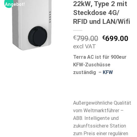
22kW, Type 2 mit
Angebot!
Steckdose 4G/
RFID und LAN/Wifi
Ursprüngli
Ak
€
799.00
€
699.00
Preis
Pr
excl VAT
war:
ist
Terra AC ist für 900eur
€799.00
€6
KFW-Zuschüsse
zuständig –
KFW
Außergewöhnliche Qualität
vom Weltmarktführer –
ABB. Intelligente und
zukunftssichere Station
zum Preis einer regulären