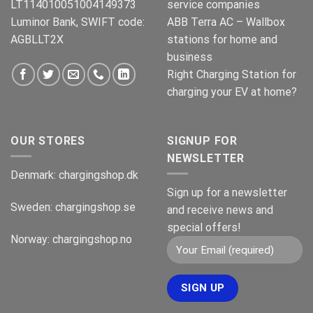
LT114010051004149373
service companies
Luminor Bank, SWIFT code:
ABB Terra AC – Wallbox
AGBLLT2X
stations for home and
business
Right Charging Station for
charging your EV at home?
OUR STORES
SIGNUP FOR
NEWSLETTER
Denmark:
chargingshop.dk
Sign up for a newsletter
Sweden:
chargingshop.se
and receive news and
special offers!
Norway:
chargingshop.no