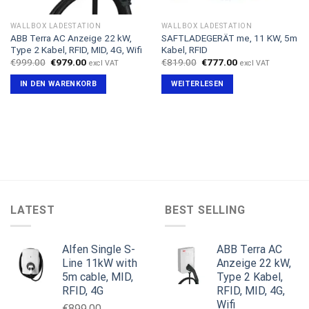
WALLBOX LADESTATION
WALLBOX LADESTATION
ABB Terra AC Anzeige 22 kW,
SAFTLADEGERÄT me, 11 KW, 5m
Type 2 Kabel, RFID, MID, 4G, Wifi
Kabel, RFID
Ursprünglicher
Aktueller
Ursprünglicher
Aktueller
€
999.00
€
979.00
€
819.00
€
777.00
excl VAT
excl VAT
Preis
Preis
Preis
Preis
war:
ist:
war:
ist:
IN DEN WARENKORB
WEITERLESEN
€999.00
€979.00.
€819.00
€777.00.
LATEST
BEST SELLING
Alfen Single S-
ABB Terra AC
Line 11kW with
Anzeige 22 kW,
5m cable, MID,
Type 2 Kabel,
RFID, 4G
RFID, MID, 4G,
Wifi
€
899.00