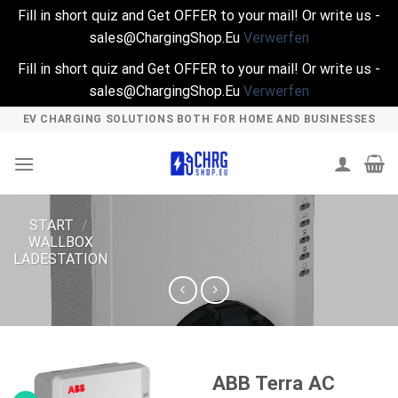
Fill in short quiz and Get OFFER to your mail! Or write us -
sales@ChargingShop.Eu
Verwerfen
Fill in short quiz and Get OFFER to your mail! Or write us -
sales@ChargingShop.Eu
Verwerfen
Skip
EV CHARGING SOLUTIONS BOTH FOR HOME AND BUSINESSES
to
content
START
/
WALLBOX
LADESTATION
ABB Terra AC