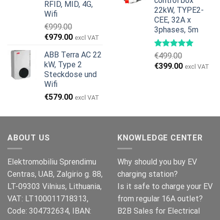
control box
RFID, MID, 4G,
22kW, TYPE2-
Wifi
CEE, 32A x
€
999.00
3phases, 5m
Ursprünglicher
Aktueller
€
979.00
excl VAT
Preis
Preis
ABB Terra AC 22
€
499.00
war:
ist:
kW, Type 2
Ursprünglicher
Aktueller
€
399.00
€999.00
€979.00.
excl VAT
Steckdose und
Preis
Preis
Wifi
war:
ist:
€499.00
€399.00.
€
579.00
excl VAT
ABOUT US
KNOWLEDGE CENTER
Elektromobiliu Sprendimu
Why should you buy EV
Centras, UAB, Zalgirio g. 88,
charging station?
LT-09303 Vilnius, Lithuania,
Is it safe to charge your EV
VAT: LT100011718313,
from regular 16A outlet?
Code: 304732634, IBAN:
B2B Sales for Electrical