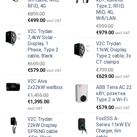
RFID, 4G
Type 2, RFID,
MID, 4G,
€
899.00
Wifi/LAN
Первоначальная
Текущая
€
499.00
excl VAT
€
999.00
цена
цена:
V2C Trydan
Первоначальная
Текущая
€
979.00
составляла
€499.00.
excl VAT
7,4kW Solar -
цена
цена:
€899.00.
Display, 1
V2C Trydan
составляла
€979.00.
Phase, Type 2
11kW, Display,
€999.00.
cable, Black
Type 2 cable, 3x
CT clamps
€
699.00
Первоначальная
Текущая
€
799.00
€
579.00
excl VAT
Первоначальная
Текущая
цена
цена:
€
629.00
excl VAT
V2C Alva
цена
цена:
составляла
€579.00.
2x22kW wallbox
ABB Terra AC 22
составляла
€629.00.
€699.00.
кВт, розетка
€
1,495.00
€799.00.
Type 2 и Wi-Fi
Первоначальная
Текущая
€
1,395.00
€
579.00
цена
цена:
excl VAT
excl VAT
составляла
€1,395.00.
FoxESS A-
V2C Trydan
€1,495.00.
Series 11kW EV
22kW Display
Charger, 6m
SPRING cable
cable