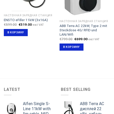
НАСТЕННАЯ ЗАРЯДНАЯ СТАНЦИЯ
ENSTO eFiller 11kW (3x16A)
НАСТЕННАЯ ЗАРЯДНАЯ СТАНЦИЯ
Первоначальная
Текущая
€
599.00
€
519.00
excl VAT
ABB Terra AC 22kW, Type 2 mit
цена
цена:
Steckdose 4G/ RFID und
составляла
€519.00.
В КОРЗИНУ
€599.00.
LAN/Wifi
Первоначальная
Текущая
€
799.00
€
699.00
excl VAT
цена
цена:
составляла
€699.00.
В КОРЗИНУ
€799.00.
LATEST
BEST SELLING
Alfen Single S-
ABB Terra AC
Line 11kW with
дисплей 22
5m cable, MID,
кВт, кабель