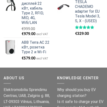
TESLA
дисплей 22
€799.00.
CHADEMO
кВт, кабель
adapter for EU
Type 2, RFID,
Tesla Model 3,
MID, 4G,
S, X - (USED)
Wifi/LAN
€
999.00
Первоначальная
Текущая
€
329.00
€
979.00
excl VAT
цена
цена:
ABB Terra AC 22
составляла
€979.00.
кВт, розетка
€999.00.
Type 2 и Wi-Fi
€
579.00
excl VAT
ABOUT US
KNOWLEDGE CENTER
Elektromobiliu Sprendimu
Why should you buy EV
Centras, UAB, Zalgirio g. 88,
charging station?
LT-09303 Vilnius, Lithuania,
Is it safe to charge your EV