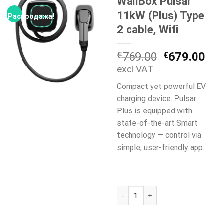
WallBox Pulsar
11kW (Plus) Type
Распродажа!
2 cable, Wifi
Первонач
Т
€
769.00
€
679.00
цена
це
excl VAT
составля
€6
Compact yet powerful EV
€769.00.
charging device. Pulsar
Plus is equipped with
state-of-the-art Smart
technology — control via
simple, user-friendly app.
Количество товара WallBox Pu