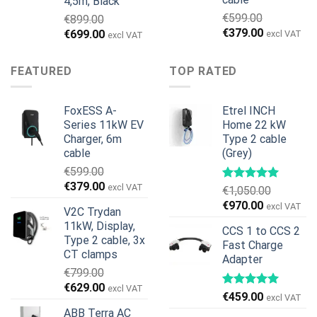
4,5m, Black
€
599.00
€
899.00
Первоначальная
Текущая
€
379.00
Первоначальная
Текущая
€
699.00
excl VAT
excl VAT
цена
цена:
цена
цена:
составляла
€379.00.
составляла
€699.00.
FEATURED
TOP RATED
€599.00.
€899.00.
FoxESS A-
Etrel INCH
Series 11kW EV
Home 22 kW
Charger, 6m
Type 2 cable
cable
(Grey)
€
599.00
Первоначальная
Текущая
€
379.00
excl VAT
€
1,050.00
цена
цена:
Первоначальная
Текущая
€
970.00
excl VAT
V2C Trydan
составляла
€379.00.
цена
цена:
11kW, Display,
€599.00.
CCS 1 to CCS 2
составляла
€970.00.
Type 2 cable, 3x
Fast Charge
€1,050.00.
CT clamps
Adapter
€
799.00
Первоначальная
Текущая
€
629.00
excl VAT
€
459.00
excl VAT
цена
цена:
ABB Terra AC
составляла
€629.00.