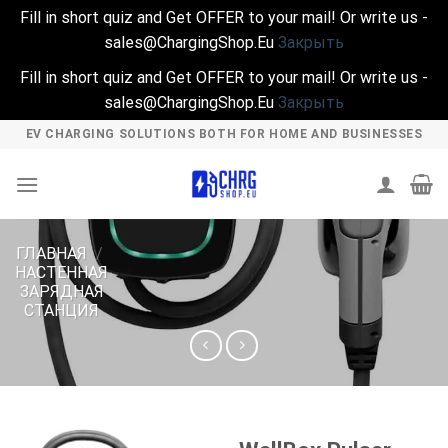
Fill in short quiz and Get OFFER to your mail! Or write us -
sales@ChargingShop.Eu
Закрыть
Fill in short quiz and Get OFFER to your mail! Or write us -
sales@ChargingShop.Eu
Закрыть
Skip
EV CHARGING SOLUTIONS BOTH FOR HOME AND BUSINESSES
to
content
ГЛАВНАЯ
/
НАСТЕННАЯ
ЗАРЯДНАЯ
СТАНЦИЯ