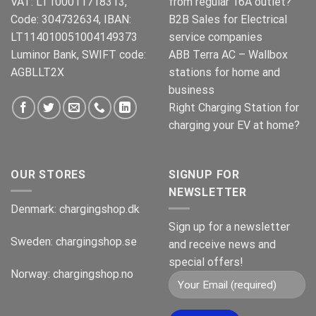
VAT: LT100011718313,
from regular 16A outlet?
Code: 304732634, IBAN:
B2B Sales for Electrical
LT114010051004149373
service companies
Luminor Bank, SWIFT code:
ABB Terra AC – Wallbox
AGBLLT2X
stations for home and
business
Right Charging Station for
charging your EV at home?
OUR STORES
SIGNUP FOR
NEWSLETTER
Denmark:
chargingshop.dk
Sign up for a newsletter
Sweden:
chargingshop.se
and receive news and
special offers!
Norway:
chargingshop.no