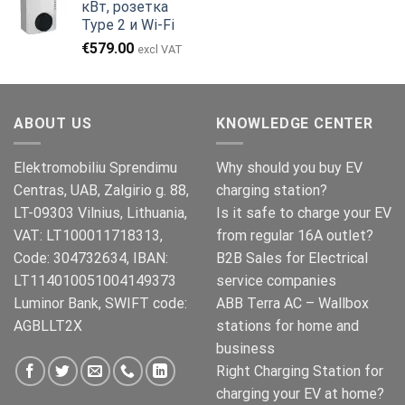
кВт, розетка
€999.00.
Type 2 и Wi-Fi
€
579.00
excl VAT
ABOUT US
KNOWLEDGE CENTER
Elektromobiliu Sprendimu
Why should you buy EV
Centras, UAB, Zalgirio g. 88,
charging station?
LT-09303 Vilnius, Lithuania,
Is it safe to charge your EV
VAT: LT100011718313,
from regular 16A outlet?
Code: 304732634, IBAN:
B2B Sales for Electrical
LT114010051004149373
service companies
Luminor Bank, SWIFT code:
ABB Terra AC – Wallbox
AGBLLT2X
stations for home and
business
Right Charging Station for
charging your EV at home?