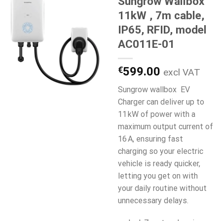
Sungrow Wallbox
11kW , 7m cable,
IP65, RFID, model
AC011E-01
€
599.00
excl VAT
Sungrow wallbox EV
Charger can deliver up to
11 kW of power with a
maximum output current of
16 A, ensuring fast
charging so your electric
vehicle is ready quicker,
letting you get on with
your daily routine without
unnecessary delays.