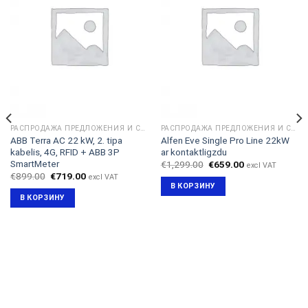
РАСПРОДАЖА ПРЕДЛОЖЕНИЯ И СКИДКИ
РАСПРОДАЖА ПРЕДЛОЖЕНИЯ И СКИДКИ
ABB Terra AC 22 kW, 2. tipa
Alfen Eve Single Pro Line 22kW
kabelis, 4G, RFID + ABB 3P
ar kontaktligzdu
SmartMeter
Первоначальная
Текущая
€
1,299.00
€
659.00
excl VAT
цена
цена:
Первоначальная
Текущая
€
899.00
€
719.00
excl VAT
составляла
€659.00.
цена
цена:
В КОРЗИНУ
€1,299.00.
составляла
€719.00.
В КОРЗИНУ
€899.00.