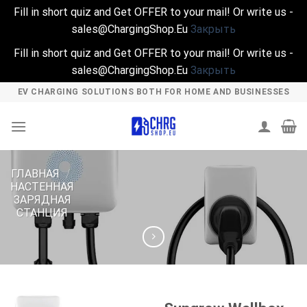
Fill in short quiz and Get OFFER to your mail! Or write us -
sales@ChargingShop.Eu
Закрыть
Fill in short quiz and Get OFFER to your mail! Or write us -
sales@ChargingShop.Eu
Закрыть
Skip
EV CHARGING SOLUTIONS BOTH FOR HOME AND BUSINESSES
to
content
ГЛАВНАЯ
/
НАСТЕННАЯ
ЗАРЯДНАЯ
СТАНЦИЯ