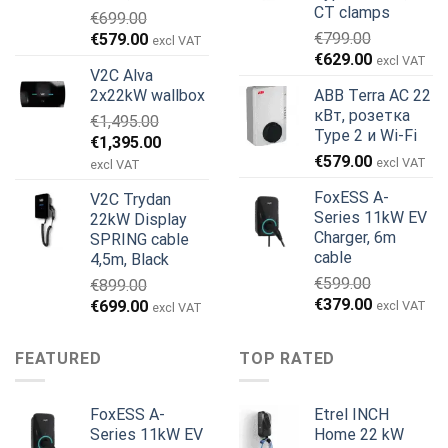
CT clamps
€
699.00
Первоначальная
Текущая
€
799.00
€
579.00
excl VAT
Первоначальная
Текущая
цена
цена:
€
629.00
excl VAT
V2C Alva
цена
цена:
составляла
€579.00.
2x22kW wallbox
ABB Terra AC 22
составляла
€629.00.
€699.00.
кВт, розетка
€
1,495.00
€799.00.
Type 2 и Wi-Fi
Первоначальная
Текущая
€
1,395.00
€
579.00
цена
цена:
excl VAT
excl VAT
составляла
€1,395.00.
FoxESS A-
V2C Trydan
€1,495.00.
Series 11kW EV
22kW Display
Charger, 6m
SPRING cable
cable
4,5m, Black
€
599.00
€
899.00
Первоначальная
Текущая
€
379.00
Первоначальная
Текущая
€
699.00
excl VAT
excl VAT
цена
цена:
цена
цена:
составляла
€379.00.
составляла
€699.00.
FEATURED
TOP RATED
€599.00.
€899.00.
FoxESS A-
Etrel INCH
Series 11kW EV
Home 22 kW