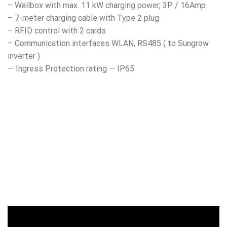
– Wallbox with max. 11 kW charging power, 3P / 16Amp
– 7-meter charging cable with Type 2 plug
– RFID control with 2 cards
– Communication interfaces WLAN, RS485 ( to Sungrow
inverter )
— Ingress Protection rating — IP65