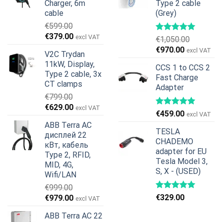
Charger, 6m
Type 2 cable
cable
(Grey)
€
599.00
Первоначальная
Текущая
€
379.00
excl VAT
€
1,050.00
цена
цена:
Первоначальная
Текущая
€
970.00
excl VAT
V2C Trydan
составляла
€379.00.
цена
цена:
11kW, Display,
€599.00.
CCS 1 to CCS 2
составляла
€970.00.
Type 2 cable, 3x
Fast Charge
€1,050.00.
CT clamps
Adapter
€
799.00
Первоначальная
Текущая
€
629.00
excl VAT
€
459.00
excl VAT
цена
цена:
ABB Terra AC
составляла
€629.00.
TESLA
дисплей 22
€799.00.
CHADEMO
кВт, кабель
adapter for EU
Type 2, RFID,
Tesla Model 3,
MID, 4G,
S, X - (USED)
Wifi/LAN
€
999.00
Первоначальная
Текущая
€
329.00
€
979.00
excl VAT
цена
цена:
ABB Terra AC 22
составляла
€979.00.