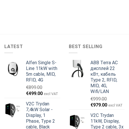
LATEST
BEST SELLING
Alfen Single S-
ABB Terra AC
Line 11kW with
дисплей 22
5m cable, MID,
кВт, кабель
RFID, 4G
Type 2, RFID,
MID, 4G,
€
899.00
Wifi/LAN
Первоначальная
Текущая
€
499.00
excl VAT
€
999.00
цена
цена:
V2C Trydan
Первоначальная
Текущая
€
979.00
составляла
€499.00.
excl VAT
7,4kW Solar -
цена
цена:
€899.00.
Display, 1
V2C Trydan
составляла
€979.00.
Phase, Type 2
11kW, Display,
€999.00.
cable, Black
Type 2 cable, 3x