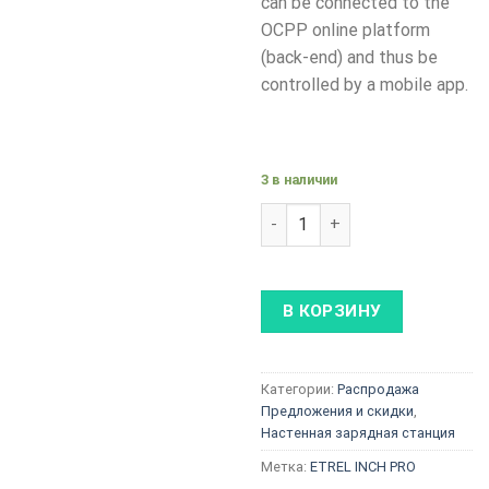
can be connected to the
OCPP online platform
(back-end) and thus be
controlled by a mobile app.
3 в наличии
Количество товара Alfen Sing
В КОРЗИНУ
Категории:
Распродажа
Предложения и скидки
,
Настенная зарядная станция
Метка:
ETREL INCH PRO