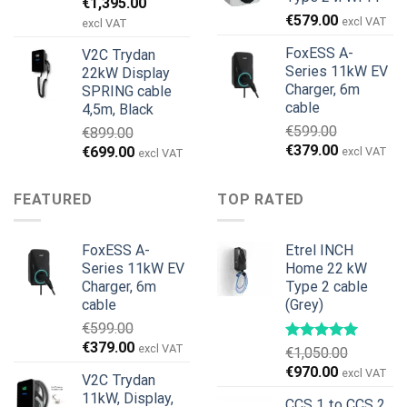
Первоначальная
Текущая
€
1,395.00
€
579.00
цена
цена:
excl VAT
excl VAT
составляла
€1,395.00.
FoxESS A-
V2C Trydan
€1,495.00.
Series 11kW EV
22kW Display
Charger, 6m
SPRING cable
cable
4,5m, Black
€
599.00
€
899.00
Первоначальная
Текущая
€
379.00
Первоначальная
Текущая
€
699.00
excl VAT
excl VAT
цена
цена:
цена
цена:
составляла
€379.00.
составляла
€699.00.
FEATURED
TOP RATED
€599.00.
€899.00.
FoxESS A-
Etrel INCH
Series 11kW EV
Home 22 kW
Charger, 6m
Type 2 cable
cable
(Grey)
€
599.00
Первоначальная
Текущая
€
379.00
excl VAT
€
1,050.00
цена
цена:
Первоначальная
Текущая
€
970.00
excl VAT
V2C Trydan
составляла
€379.00.
цена
цена:
11kW, Display,
€599.00.
CCS 1 to CCS 2