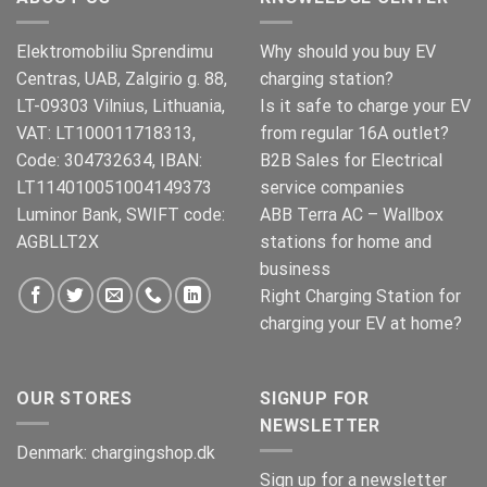
Elektromobiliu Sprendimu
Why should you buy EV
Centras, UAB, Zalgirio g. 88,
charging station?
LT-09303 Vilnius, Lithuania,
Is it safe to charge your EV
VAT: LT100011718313,
from regular 16A outlet?
Code: 304732634, IBAN:
B2B Sales for Electrical
LT114010051004149373
service companies
Luminor Bank, SWIFT code:
ABB Terra AC – Wallbox
AGBLLT2X
stations for home and
business
Right Charging Station for
charging your EV at home?
OUR STORES
SIGNUP FOR
NEWSLETTER
Denmark:
chargingshop.dk
Sign up for a newsletter