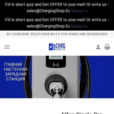
Fill in short quiz and Get OFFER to your mail! Or write us -
sales@ChargingShop.Eu
Закрыть
Fill in short quiz and Get OFFER to your mail! Or write us -
sales@ChargingShop.Eu
Закрыть
Skip
EV CHARGING SOLUTIONS BOTH FOR HOME AND BUSINESSES
to
content
ГЛАВНАЯ
/
НАСТЕННАЯ
ЗАРЯДНАЯ
СТАНЦИЯ