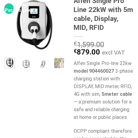
Alfen Single Pro
Line 22kW with 5m
Распродажа!
cable, Display,
MID, RFID
€
1,599.00
Первоначальная
Текущая
€
879.00
excl VAT
цена
цена:
Alfen Single Pro-line 22kw
составляла
€879.00.
model 904460027
3-phase
€1,599.00.
charging station with
DISPLAY, MID meter, RFID,
4G with sim,
5meter cable
— a premium solution for a
safe and reliable charging
at home or public places.
OCPP compliant therefore