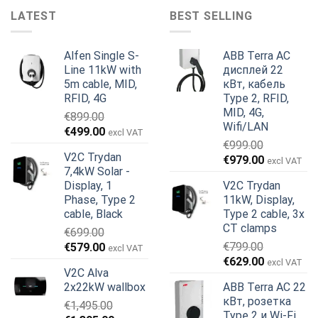
LATEST
BEST SELLING
Alfen Single S-
ABB Terra AC
Line 11kW with
дисплей 22
5m cable, MID,
кВт, кабель
RFID, 4G
Type 2, RFID,
MID, 4G,
€
899.00
Wifi/LAN
Первоначальная
Текущая
€
499.00
excl VAT
€
999.00
цена
цена:
V2C Trydan
Первоначальная
Текущая
€
979.00
составляла
€499.00.
excl VAT
7,4kW Solar -
цена
цена:
€899.00.
Display, 1
V2C Trydan
составляла
€979.00.
Phase, Type 2
11kW, Display,
€999.00.
cable, Black
Type 2 cable, 3x
CT clamps
€
699.00
Первоначальная
Текущая
€
799.00
€
579.00
excl VAT
Первоначальная
Текущая
цена
цена:
€
629.00
excl VAT
V2C Alva
цена
цена:
составляла
€579.00.
2x22kW wallbox
ABB Terra AC 22
составляла
€629.00.
€699.00.
кВт, розетка
€
1,495.00
€799.00.
Type 2 и Wi-Fi