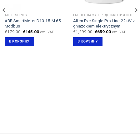
ACCESSORIES
РАСПРОДАЖА ПРЕДЛОЖЕНИЯ И СКИДКИ
ABB SmartMeter D13 15-M 65
Alfen Eve Single Pro Line 22kW z
Modbus
gniazdkiem elektrycznym
Первоначальная
Текущая
Первоначальная
Текущая
€
179.00
€
145.00
€
1,299.00
€
659.00
excl VAT
excl VAT
цена
цена:
цена
цена:
составляла
€145.00.
составляла
€659.00.
В КОРЗИНУ
В КОРЗИНУ
€179.00.
€1,299.00.