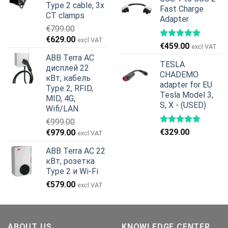
составляла
€970.00.
Type 2 cable, 3x
Fast Charge
€1,050.00.
CT clamps
Adapter
€
799.00
Первоначальная
Текущая
€
629.00
excl VAT
€
459.00
excl VAT
цена
цена:
ABB Terra AC
составляла
€629.00.
TESLA
дисплей 22
€799.00.
CHADEMO
кВт, кабель
adapter for EU
Type 2, RFID,
Tesla Model 3,
MID, 4G,
S, X - (USED)
Wifi/LAN
€
999.00
Первоначальная
Текущая
€
329.00
€
979.00
excl VAT
цена
цена:
ABB Terra AC 22
составляла
€979.00.
кВт, розетка
€999.00.
Type 2 и Wi-Fi
€
579.00
excl VAT
ABOUT US
KNOWLEDGE CENTER