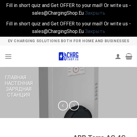
Fill in short quiz and Get OFFER to your mail! Or write us -
sales@ChargingShop.Eu
Закрыть
Fill in short quiz and Get OFFER to your mail! Or write us -
sales@ChargingShop.Eu
Закрыть
Skip
EV CHARGING SOLUTIONS BOTH FOR HOME AND BUSINESSES
to
content
ГЛАВНАЯ
/
НАСТЕННАЯ
ЗАРЯДНАЯ
СТАНЦИЯ