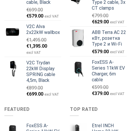
cable, Black
Type 2 cable, 3x
CT clamps
€
699.00
Первоначальная
Текущая
€
799.00
€
579.00
excl VAT
Первоначальная
Текущая
цена
цена:
€
629.00
excl VAT
V2C Alva
цена
цена:
составляла
€579.00.
2x22kW wallbox
ABB Terra AC 22
составляла
€629.00.
€699.00.
кВт, розетка
€
1,495.00
€799.00.
Type 2 и Wi-Fi
Первоначальная
Текущая
€
1,395.00
€
579.00
цена
цена:
excl VAT
excl VAT
составляла
€1,395.00.
FoxESS A-
V2C Trydan
€1,495.00.
Series 11kW EV
22kW Display
Charger, 6m
SPRING cable
cable
4,5m, Black
€
599.00
€
899.00
Первоначальная
Текущая
€
379.00
Первоначальная
Текущая
€
699.00
excl VAT
excl VAT
цена
цена:
цена
цена:
составляла
€379.00.
составляла
€699.00.
FEATURED
TOP RATED
€599.00.
€899.00.
FoxESS A-
Etrel INCH