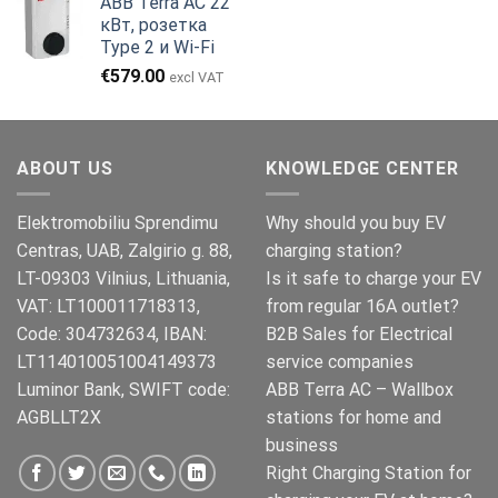
ABB Terra AC 22
составляла
€979.00.
кВт, розетка
€999.00.
Type 2 и Wi-Fi
€
579.00
excl VAT
ABOUT US
KNOWLEDGE CENTER
Elektromobiliu Sprendimu
Why should you buy EV
Centras, UAB, Zalgirio g. 88,
charging station?
LT-09303 Vilnius, Lithuania,
Is it safe to charge your EV
VAT: LT100011718313,
from regular 16A outlet?
Code: 304732634, IBAN:
B2B Sales for Electrical
LT114010051004149373
service companies
Luminor Bank, SWIFT code:
ABB Terra AC – Wallbox
AGBLLT2X
stations for home and
business
Right Charging Station for