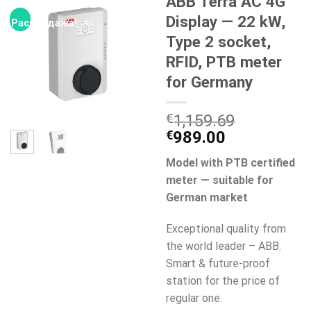
ABB Terra AC 4G
Display — 22 kW,
Распродажа!
Type 2 socket,
RFID, PTB meter
for Germany
€
1,159.69
Первоначальная
Текущая
€
989.00
цена
цена:
Model with PTB certified
составляла
€989.00.
meter — suitable for
€1,159.69.
German market
Exceptional quality from
the world leader – ABB.
Smart & future-proof
station for the price of
regular one.