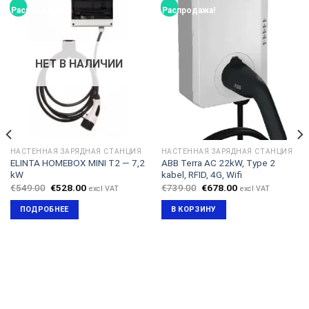
Распродажа!
Распродажа!
НЕТ В НАЛИЧИИ
НАСТЕННАЯ ЗАРЯДНАЯ СТАНЦИЯ
НАСТЕННАЯ ЗАРЯДНАЯ СТАНЦИЯ
ELINTA HOMEBOX MINI T2 — 7,2
ABB Terra AC 22kW, Type 2
kW
kabel, RFID, 4G, Wifi
Первоначальная
Текущая
Первоначальная
Текущая
€
549.00
€
528.00
€
739.00
€
678.00
excl VAT
excl VAT
цена
цена:
цена
цена:
составляла
€528.00.
составляла
€678.00.
ПОДРОБНЕЕ
В КОРЗИНУ
€549.00.
€739.00.