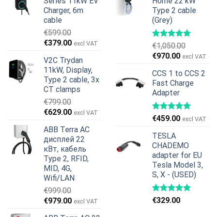
Series 11kW EV
Home 22 kW
Charger, 6m
Type 2 cable
cable
(Grey)
€
599.00
Первоначальная
Текущая
€
379.00
excl VAT
€
1,050.00
цена
цена:
Первоначальная
Текущая
€
970.00
excl VAT
V2C Trydan
составляла
€379.00.
цена
цена:
11kW, Display,
€599.00.
CCS 1 to CCS 2
составляла
€970.00.
Type 2 cable, 3x
Fast Charge
€1,050.00.
CT clamps
Adapter
€
799.00
Первоначальная
Текущая
€
629.00
excl VAT
€
459.00
excl VAT
цена
цена:
ABB Terra AC
составляла
€629.00.
TESLA
дисплей 22
€799.00.
CHADEMO
кВт, кабель
adapter for EU
Type 2, RFID,
Tesla Model 3,
MID, 4G,
S, X - (USED)
Wifi/LAN
€
999.00
Первоначальная
Текущая
€
329.00
€
979.00
excl VAT
цена
цена: