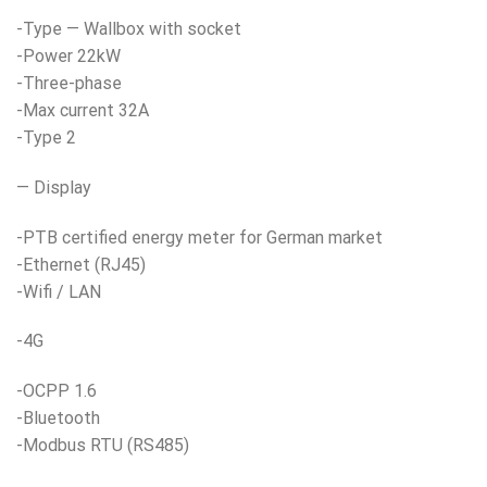
-Type — Wallbox with socket
-Power 22kW
-Three-phase
-Max current 32A
-Type 2
— Display
-PTB certified energy meter for German market
-Ethernet (RJ45)
-Wifi / LAN
-4G
-OCPP 1.6
-Bluetooth
-Modbus RTU (RS485)