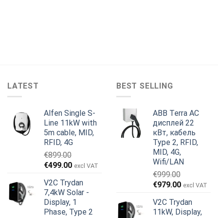
LATEST
BEST SELLING
Alfen Single S-
ABB Terra AC
Line 11kW with
дисплей 22
5m cable, MID,
кВт, кабель
RFID, 4G
Type 2, RFID,
MID, 4G,
€
899.00
Wifi/LAN
Первоначальная
Текущая
€
499.00
excl VAT
€
999.00
цена
цена:
V2C Trydan
Первоначальная
Текущая
€
979.00
составляла
€499.00.
excl VAT
7,4kW Solar -
цена
цена:
€899.00.
Display, 1
V2C Trydan
составляла
€979.00.
Phase, Type 2
11kW, Display,
€999.00.