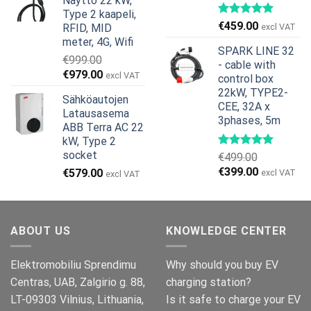
Näyttö 22 kW,
€799.00.
€629.00.
Type 2 kaapeli,
€
459.00
RFID, MID
excl VAT
meter, 4G, Wifi
SPARK LINE 32
€
999.00
- cable with
Alkuperäinen
Nykyinen
€
979.00
excl VAT
control box
hinta
hinta
22kW, TYPE2-
Sähköautojen
oli:
on:
CEE, 32A x
Latausasema
€999.00.
€979.00.
3phases, 5m
ABB Terra AC 22
kW, Type 2
socket
€
499.00
Alkuperäinen
Nykyinen
€
399.00
€
579.00
excl VAT
excl VAT
hinta
hinta
oli:
on:
€499.00.
€399.00.
ABOUT US
KNOWLEDGE CENTER
Elektromobiliu Sprendimu
Why should you buy EV
Centras, UAB, Zalgirio g. 88,
charging station?
LT-09303 Vilnius, Lithuania,
Is it safe to charge your EV