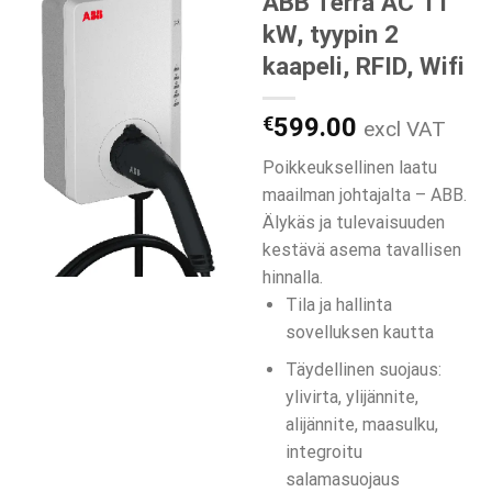
ABB Terra AC 11
kW, tyypin 2
kaapeli, RFID, Wifi
€
599.00
excl VAT
Poikkeuksellinen laatu
maailman johtajalta – ABB.
Älykäs ja tulevaisuuden
kestävä asema tavallisen
hinnalla.
Tila ja hallinta
sovelluksen kautta
Täydellinen suojaus:
ylivirta, ylijännite,
alijännite, maasulku,
integroitu
salamasuojaus