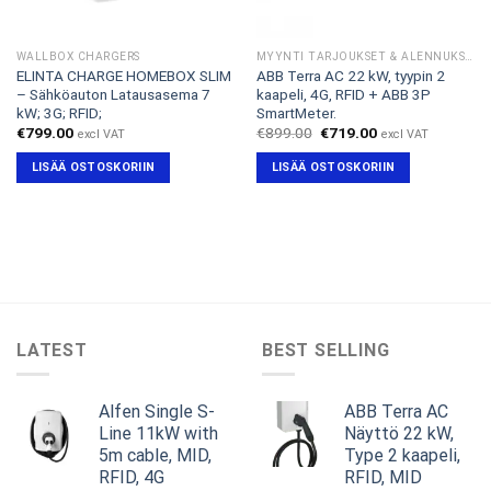
WALLBOX CHARGERS
MYYNTI TARJOUKSET & ALENNUKSET
ELINTA CHARGE HOMEBOX SLIM
ABB Terra AC 22 kW, tyypin 2
– Sähköauton Latausasema 7
kaapeli, 4G, RFID + ABB 3P
kW; 3G; RFID;
SmartMeter.
Alkuperäinen
Nykyinen
€
799.00
€
899.00
€
719.00
excl VAT
excl VAT
hinta
hinta
oli:
on:
LISÄÄ OSTOSKORIIN
LISÄÄ OSTOSKORIIN
€899.00.
€719.00.
LATEST
BEST SELLING
Alfen Single S-
ABB Terra AC
Line 11kW with
Näyttö 22 kW,
5m cable, MID,
Type 2 kaapeli,
RFID, 4G
RFID, MID