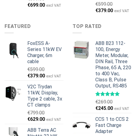
€
599.00
Alkuperäinen
Nykyinen
€
699.00
excl VAT
Alkuperäinen
Nykyinen
€
379.00
hinta
hinta
excl VAT
hinta
hinta
oli:
on:
oli:
on:
€899.00.
€699.00.
FEATURED
TOP RATED
€599.00.
€379.00.
FoxESS A-
ABB B23 112-
Series 11kW EV
100, Energy
Charger, 6m
Meter, Modular,
cable
DIN Rail, Three
Phase, 65 A, 220
€
599.00
to 400 Vac,
Alkuperäinen
Nykyinen
€
379.00
excl VAT
Class B, Pulse
hinta
hinta
Output, RS485
V2C Trydan
oli:
on:
11kW, Display,
€599.00.
€379.00.
Type 2 cable, 3x
€
269.00
CT clamps
Alkuperäinen
Nykyinen
€
245.00
excl VAT
€
799.00
hinta
hinta
Alkuperäinen
Nykyinen
€
629.00
CCS 1 to CCS 2
excl VAT
oli:
on:
hinta
hinta
Fast Charge
€269.00.
€245.00.
ABB Terra AC
Adapter
oli:
on: