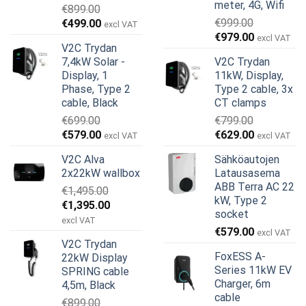
meter, 4G, Wifi
€
899.00
Alkuperäinen
Nykyinen
€
999.00
€
499.00
excl VAT
Alkuperäinen
Nykyinen
hinta
hinta
€
979.00
excl VAT
V2C Trydan
hinta
hinta
oli:
on:
7,4kW Solar -
V2C Trydan
oli:
on:
€899.00.
€499.00.
Display, 1
11kW, Display,
€999.00.
€979.00.
Phase, Type 2
Type 2 cable, 3x
cable, Black
CT clamps
€
699.00
€
799.00
Alkuperäinen
Nykyinen
Alkuperäinen
Nykyinen
€
579.00
€
629.00
excl VAT
excl VAT
hinta
hinta
hinta
hinta
V2C Alva
Sähköautojen
oli:
on:
oli:
on:
2x22kW wallbox
Latausasema
€699.00.
€579.00.
€799.00.
€629.00.
ABB Terra AC 22
€
1,495.00
kW, Type 2
Alkuperäinen
Nykyinen
€
1,395.00
socket
hinta
hinta
excl VAT
€
579.00
oli:
on:
excl VAT
V2C Trydan
€1,495.00.
€1,395.00.
FoxESS A-
22kW Display
Series 11kW EV
SPRING cable
Charger, 6m
4,5m, Black
cable
€
899.00