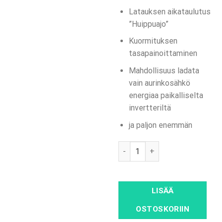
Latauksen aikataulutus
”Huippuajo”
Kuormituksen
tasapainoittaminen
Mahdollisuus ladata
vain aurinkosähkö
energiaa paikalliselta
invertteriltä
ja paljon enemmän
ABB Terra AC 11 kW, tyypin 2 k
LISÄÄ
OSTOSKORIIN