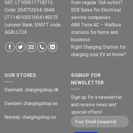
VAT: LT100011718313,
from regular 16A outlet?
Code: 304732634, IBAN:
B2B Sales for Electrical
LT114010051004149373
service companies
Luminor Bank, SWIFT code:
ABB Terra AC – Wallbox
AGBLLT2X
stations for home and
business
Right Charging Station for
charging your EV at home?
OUR STORES
SIGNUP FOR
NEWSLETTER
Denmark:
chargingshop.dk
Sign up for a newsletter
Sweden:
chargingshop.se
and receive news and
special offers!
Norway:
chargingshop.no