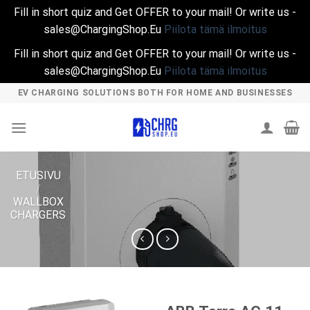
Fill in short quiz and Get OFFER to your mail! Or write us -
sales@ChargingShop.Eu
Piilota tämä ilmoitus
Fill in short quiz and Get OFFER to your mail! Or write us -
sales@ChargingShop.Eu
Piilota tämä ilmoitus
Skip
EV CHARGING SOLUTIONS BOTH FOR HOME AND BUSINESSES
to
content
ETUSIVU
/
WALLBOX
CHARGERS