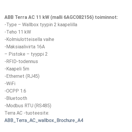
ABB Terra AC 11 kW (malli 6AGC082156) toiminnot:
-Type – Wallbox tyypin 2 kaapelilla
-Teho 11 kW
-Kolmiulotteisella vaihe
-Maksiaalivirta 16A
– Pistoke – tyyppi 2
-RFID-todennus
-Kaapeli 5m
-Ethernet (RJ45)
-WiFi
-OCPP 1.6
-Bluetooth
-Modbus RTU (RS485)
Terra AC -tuoteesite:
ABB_Terra_AC_wallbox_Brochure_A4