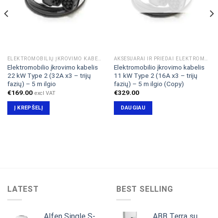
ELEKTROMOBILIŲ ĮKROVIMO KABELIAI & ADAPTERIAI
AKSESUARAI IR PRIEDAI ELEKTROMOBILIAMS
Elektromobilio įkrovimo kabelis
Elektromobilio įkrovimo kabelis
22 kW Type 2 (32A x3 – trijų
11 kW Type 2 (16A x3 – trijų
fazių) – 5 m ilgio
fazių) – 5 m ilgio (Copy)
€
169.00
€
329.00
excl VAT
Į KREPŠELĮ
DAUGIAU
LATEST
BEST SELLING
Alfen Single S-
ABB Terra su