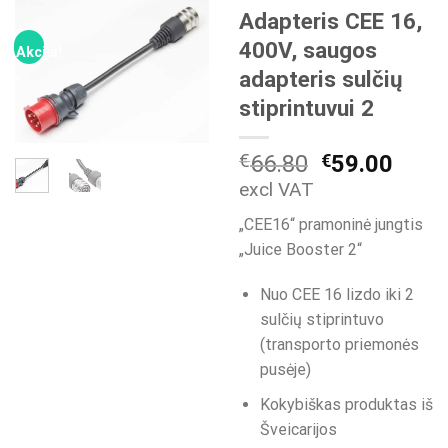
Adapteris CEE 16,
400V, saugos
Akcija!
adapteris sulčių
stiprintuvui 2
Original
Curr
€
66.80
€
59.00
price
price
excl VAT
was:
is:
„CEE16“ pramoninė jungtis
€66.80.
€59.
„Juice Booster 2“
Nuo CEE 16 lizdo iki 2
sulčių stiprintuvo
(transporto priemonės
pusėje)
Kokybiškas produktas iš
Šveicarijos