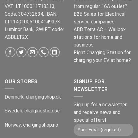
VAT: LT100011718313,
from regular 16A outlet?
Code: 304732634, IBAN:
B2B Sales for Electrical
LT114010051004149373
service companies
Luminor Bank, SWIFT code:
ABB Terra AC – Wallbox
AGBLLT2X
stations for home and
business
Right Charging Station for
charging your EV at home?
OUR STORES
SIGNUP FOR
NEWSLETTER
Denmark:
chargingshop.dk
Sign up for a newsletter
Sweden:
chargingshop.se
and receive news and
special offers!
Norway:
chargingshop.no