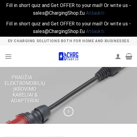
Fill in short quiz and Get OFFER to your mail! Or write us -
sales@ChargingShop.Eu
Atšaukti
Fill in short quiz and Get OFFER to your mail! Or write us -
sales@ChargingShop.Eu
Atšaukti
Skip
EV CHARGING SOLUTIONS BOTH FOR HOME AND BUSINESSES
to
content
PRADŽIA
/
ELEKTROMOBILIŲ
ĮKROVIMO
KABELIAI &
ADAPTERIAI