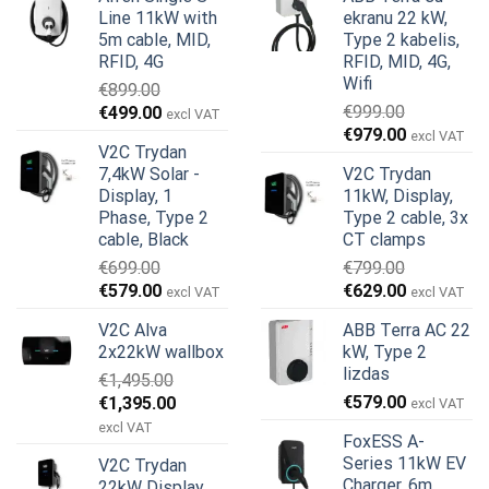
Line 11kW with
ekranu 22 kW,
5m cable, MID,
Type 2 kabelis,
RFID, 4G
RFID, MID, 4G,
Wifi
€
899.00
Original
Current
€
999.00
€
499.00
excl VAT
Original
Current
price
price
€
979.00
excl VAT
V2C Trydan
price
price
was:
is:
7,4kW Solar -
V2C Trydan
was:
is:
€899.00.
€499.00.
Display, 1
11kW, Display,
€999.00.
€979.00.
Phase, Type 2
Type 2 cable, 3x
cable, Black
CT clamps
€
699.00
€
799.00
Original
Current
Original
Current
€
579.00
€
629.00
excl VAT
excl VAT
price
price
price
price
V2C Alva
ABB Terra AC 22
was:
is:
was:
is:
2x22kW wallbox
kW, Type 2
€699.00.
€579.00.
€799.00.
€629.00.
lizdas
€
1,495.00
Original
Current
€
579.00
€
1,395.00
excl VAT
price
price
excl VAT
FoxESS A-
was:
is:
Series 11kW EV
V2C Trydan
€1,495.00.
€1,395.00.
Charger, 6m
22kW Display