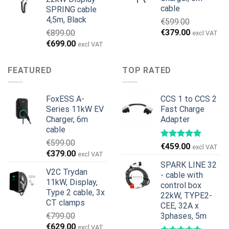
cable
SPRING cable
4,5m, Black
€
599.00
Original
Current
€
379.00
€
899.00
excl VAT
price
price
Original
Current
€
699.00
excl VAT
was:
is:
price
price
€599.00.
€379.00.
was:
is:
FEATURED
TOP RATED
€899.00.
€699.00.
FoxESS A-
CCS 1 to CCS 2
Series 11kW EV
Fast Charge
Charger, 6m
Adapter
cable
€
599.00
€
459.00
excl VAT
Original
Current
€
379.00
excl VAT
price
price
SPARK LINE 32
V2C Trydan
was:
is:
- cable with
11kW, Display,
€599.00.
€379.00.
control box
Type 2 cable, 3x
22kW, TYPE2-
CT clamps
CEE, 32A x
€
799.00
3phases, 5m
Original
Current
€
629.00
excl VAT