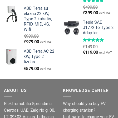
price
price
€
499.00
ABB Terra su
was:
is:
Original
Current
€
399.00
ekranu 22 kW,
excl VAT
€799.00.
€629.00.
price
price
Type 2 kabelis,
Tesla SAE
was:
is:
RFID, MID, 4G,
J1772 to Type 2
€499.00.
€399.00.
Wifi
Adapter
€
999.00
Original
Current
€
979.00
excl VAT
€
149.00
price
price
ABB Terra AC 22
Original
Current
€
119.00
was:
is:
excl VAT
kW, Type 2
price
price
€999.00.
€979.00.
lizdas
was:
is:
€
579.00
€149.00.
€119.00.
excl VAT
ABOUT US
KNOWLEDGE CENTER
Elektromobiliu Sprendimu
Why should you buy EV
Centras, UAB, Zalgirio g. 88,
charging station?
LT-09303 Vilnius, Lithuania,
Is it safe to charge your EV