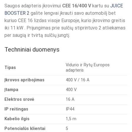
Saugos adapteris įkrovimui
CEE 16/400 V
kartu su
JUICE
BOOSTER 2
galite lengvai įkrauti savo automobilį bet
kuriuo
CEE 16 lizdas visoje Europoje, kurio įkrovimo greitis
iki 11 kW
. Prijungimas prie sulčių stiprintuvo 2 atliekamas
per saugią ir tvirtą sulčių jungtį.
Techniniai duomenys
Vidurio ir Rytų Europos
Tipas
adapteris
Įkrovos apribojimas
400 V / 16 A
Įtampa
400 V
Elektros srovė
16 A
IP reitingas
IP44
Kabelio ilgis
1,5 m
Potencialūs klientai
5