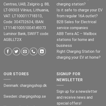
Centras, UAB, Zalgirio g. 88,
charging station?
LT-09303 Vilnius, Lithuania,
Is it safe to charge your EV
VAT: LT100011718313,
from regular 16A outlet?
Code: 304732634, IBAN:
B2B Sales for Electrical
LT114010051004149373
service companies
Luminor Bank, SWIFT code:
ABB Terra AC – Wallbox
AGBLLT2X
stations for home and
business
Right Charging Station for
charging your EV at home?
OUR STORES
SIGNUP FOR
NEWSLETTER
Denmark:
chargingshop.dk
Sign up for a newsletter
Sweden:
chargingshop.se
and receive news and
special offers!