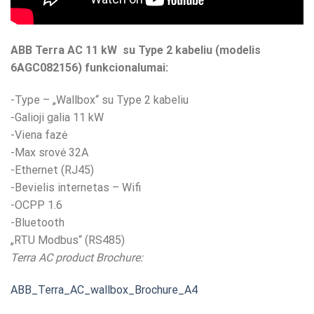
ABB Terra AC 11 kW su Type 2 kabeliu (modelis
6AGC082156) funkcionalumai:
-Type – „Wallbox“ su Type 2 kabeliu
-Galioji galia 11 kW
-Viena fazė
-Max srovė 32A
-Ethernet (RJ45)
-Bevielis internetas – Wifi
-OCPP 1.6
-Bluetooth
„RTU Modbus“ (RS485)
Terra AC product Brochure:
ABB_Terra_AC_wallbox_Brochure_A4