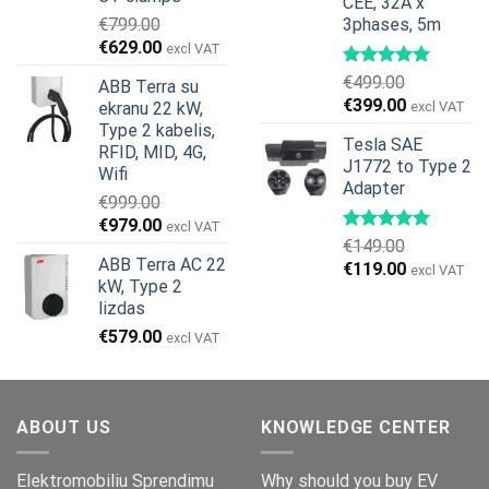
CEE, 32A x
€
799.00
3phases, 5m
Original
Current
€
629.00
excl VAT
price
price
€
499.00
ABB Terra su
was:
is:
Original
Current
€
399.00
ekranu 22 kW,
excl VAT
€799.00.
€629.00.
price
price
Type 2 kabelis,
Tesla SAE
was:
is:
RFID, MID, 4G,
J1772 to Type 2
€499.00.
€399.00.
Wifi
Adapter
€
999.00
Original
Current
€
979.00
excl VAT
€
149.00
price
price
ABB Terra AC 22
Original
Current
€
119.00
was:
is:
excl VAT
kW, Type 2
price
price
€999.00.
€979.00.
lizdas
was:
is:
€
579.00
€149.00.
€119.00.
excl VAT
ABOUT US
KNOWLEDGE CENTER
Elektromobiliu Sprendimu
Why should you buy EV