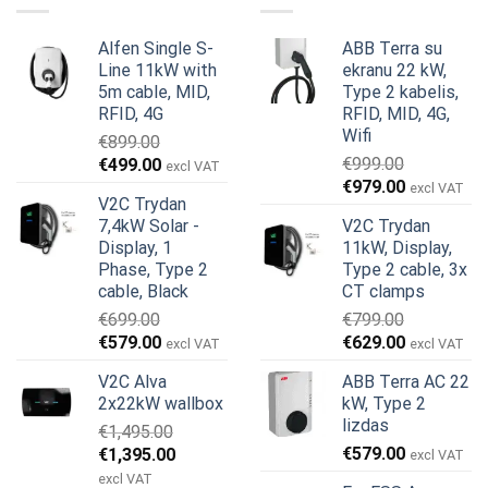
Alfen Single S-
ABB Terra su
Line 11kW with
ekranu 22 kW,
5m cable, MID,
Type 2 kabelis,
RFID, 4G
RFID, MID, 4G,
Wifi
€
899.00
Original
Current
€
999.00
€
499.00
excl VAT
Original
Current
price
price
€
979.00
excl VAT
V2C Trydan
price
price
was:
is:
7,4kW Solar -
V2C Trydan
was:
is:
€899.00.
€499.00.
Display, 1
11kW, Display,
€999.00.
€979.00.
Phase, Type 2
Type 2 cable, 3x
cable, Black
CT clamps
€
699.00
€
799.00
Original
Current
Original
Current
€
579.00
€
629.00
excl VAT
excl VAT
price
price
price
price
V2C Alva
ABB Terra AC 22
was:
is:
was:
is:
2x22kW wallbox
kW, Type 2
€699.00.
€579.00.
€799.00.
€629.00.
lizdas
€
1,495.00
Original
Current
€
579.00
€
1,395.00
excl VAT
price
price
excl VAT