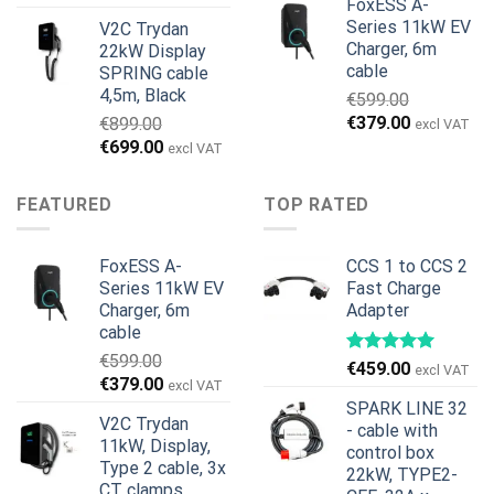
FoxESS A-
was:
is:
Series 11kW EV
V2C Trydan
€1,495.00.
€1,395.00.
Charger, 6m
22kW Display
cable
SPRING cable
4,5m, Black
€
599.00
Original
Current
€
379.00
€
899.00
excl VAT
price
price
Original
Current
€
699.00
excl VAT
was:
is:
price
price
€599.00.
€379.00.
was:
is:
FEATURED
TOP RATED
€899.00.
€699.00.
FoxESS A-
CCS 1 to CCS 2
Series 11kW EV
Fast Charge
Charger, 6m
Adapter
cable
€
599.00
€
459.00
excl VAT
Original
Current
€
379.00
excl VAT
price
price
SPARK LINE 32
V2C Trydan
was:
is:
- cable with
11kW, Display,
€599.00.
€379.00.
control box
Type 2 cable, 3x
22kW, TYPE2-
CT clamps