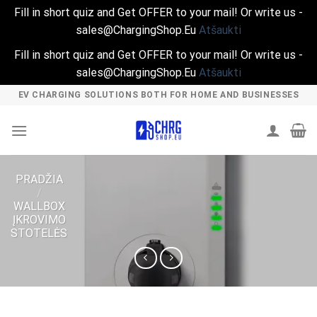
Fill in short quiz and Get OFFER to your mail! Or write us -
sales@ChargingShop.Eu
Atšaukti
Fill in short quiz and Get OFFER to your mail! Or write us -
sales@ChargingShop.Eu
Atšaukti
Skip
EV CHARGING SOLUTIONS BOTH FOR HOME AND BUSINESSES
to
content
PRADŽIA
/
WALLBOX
ĮKROVIMO
STOTELĖS