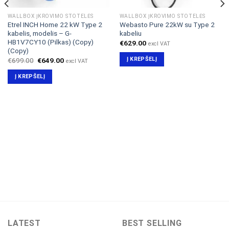
WALLBOX ĮKROVIMO STOTELĖS
WALLBOX ĮKROVIMO STOTELĖS
Etrel INCH Home 22 kW Type 2
Webasto Pure 22kW su Type 2
kabelis, modelis – G-
kabeliu
HB1V7CY10 (Pilkas) (Copy)
€
629.00
excl VAT
(Copy)
Į KREPŠELĮ
Original
Current
€
699.00
€
649.00
excl VAT
price
price
was:
is:
Į KREPŠELĮ
€699.00.
€649.00.
LATEST
BEST SELLING