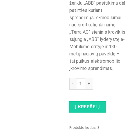
ženklu „ABB“ pasitikima dėl
patirties kuriant
sprendimųs e-mobilumui
nuo greitkelių iki namų.
„Terra AC“ sieninis kroviklis
sujungia „ABB“ lyderystę e-
Mobilumo srityje ir 130
metų naujovių paveldą –
tai puikus elektromobilio
įkrovimo sprendimas.
produkto kiekis: ABB Terra AC 
Į KREPŠELĮ
Produkto kodas:
3