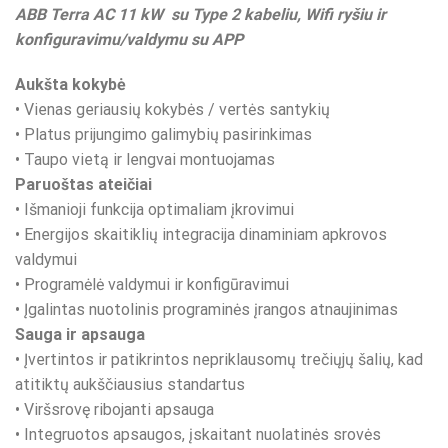
ABB Terra AC 11 kW su Type 2 kabeliu, Wifi ryšiu ir
konfiguravimu/valdymu su APP
Aukšta kokybė
• Vienas geriausių kokybės / vertės santykių
• Platus prijungimo galimybių pasirinkimas
• Taupo vietą ir lengvai montuojamas
Paruoštas ateičiai
• Išmanioji funkcija optimaliam įkrovimui
• Energijos skaitiklių integracija dinaminiam apkrovos
valdymui
• Programėlė valdymui ir konfigūravimui
• Įgalintas nuotolinis programinės įrangos atnaujinimas
Sauga ir apsauga
• Įvertintos ir patikrintos nepriklausomų trečiųjų šalių, kad
atitiktų aukščiausius standartus
• Viršsrovę ribojanti apsauga
• Integruotos apsaugos, įskaitant nuolatinės srovės