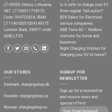
LT-09303 Vilnius, Lithuania,
Is it safe to charge your EV
VAT: LT100011718313,
from regular 16A outlet?
Code: 304732634, IBAN:
B2B Sales for Electrical
LT114010051004149373
service companies
Luminor Bank, SWIFT code:
ABB Terra AC – Wallbox
AGBLLT2X
stations for home and
business
Right Charging Station for
charging your EV at home?
OUR STORES
SIGNUP FOR
NEWSLETTER
Denmark:
chargingshop.dk
Sign up for a newsletter
Sweden:
chargingshop.se
and receive news and
special offers!
Norway:
chargingshop.no