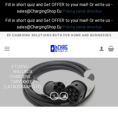
Fill in short quiz and Get OFFER to your mail! Or write us -
sales@ChargingShop.Eu
Piilota tämä ilmoitus
Fill in short quiz and Get OFFER to your mail! Or write us -
sales@ChargingShop.Eu
Piilota tämä ilmoitus
Skip
EV CHARGING SOLUTIONS BOTH FOR HOME AND BUSINESSES
to
content
ETUSIVU
/
WALLBOX
CHARGERS
/
TARVIKKEET
(LATAUSKAAPELIT)