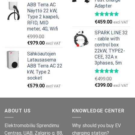
€269.00.
€245.00.
ABB Terra AC
Adapter
oli:
on:
Näyttö 22 kW,
€799.00.
€629.00.
Type 2 kaapeli,
€
459.00
RFID, MID
excl VAT
meter, 4G, Wifi
SPARK LINE 32
€
999.00
- cable with
Alkuperäinen
Nykyinen
€
979.00
excl VAT
control box
hinta
hinta
22kW, TYPE2-
Sähköautojen
oli:
on:
CEE, 32A x
Latausasema
€999.00.
€979.00.
3phases, 5m
ABB Terra AC 22
kW, Type 2
socket
€
499.00
Alkuperäinen
Nykyinen
€
399.00
€
579.00
excl VAT
excl VAT
hinta
hinta
oli:
on:
€499.00.
€399.00.
ABOUT US
KNOWLEDGE CENTER
Elektromobiliu Sprendimu
Why should you buy EV
Centras, UAB, Zalgirio g. 88,
charging station?