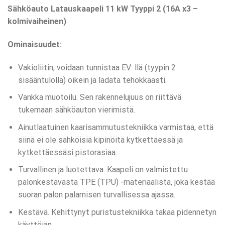
Sähköauto Latauskaapeli 11 kW Tyyppi 2 (16A x3 –
kolmivaiheinen)
Ominaisuudet:
Vakioliitin, voidaan tunnistaa EV: llä (tyypin 2
sisääntulolla) oikein ja ladata tehokkaasti.
Vankka muotoilu. Sen rakennelujuus on riittävä
tukemaan sähköauton vierimistä.
Ainutlaatuinen kaarisammutustekniikka varmistaa, että
siinä ei ole sähköisiä kipinöitä kytkettäessä ja
kytkettäessäsi pistorasiaa.
Turvallinen ja luotettava. Kaapeli on valmistettu
palonkestävästä TPE (TPU) -materiaalista, joka kestää
suoran palon palamisen turvallisessa ajassa.
Kestävä. Kehittynyt puristustekniikka takaa pidennetyn
käyttöiän.