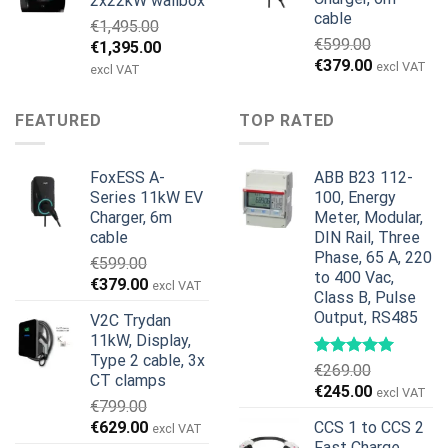
2x22kW wallbox
€699.00.
€579.00.
cable
€
1,495.00
€
599.00
Alkuperäinen
Nykyinen
€
1,395.00
Alkuperäinen
Nykyinen
€
379.00
hinta
hinta
excl VAT
excl VAT
hinta
hinta
oli:
on:
oli:
on:
€1,495.00.
€1,395.00.
FEATURED
TOP RATED
€599.00.
€379.00.
FoxESS A-
ABB B23 112-
Series 11kW EV
100, Energy
Charger, 6m
Meter, Modular,
cable
DIN Rail, Three
Phase, 65 A, 220
€
599.00
to 400 Vac,
Alkuperäinen
Nykyinen
€
379.00
excl VAT
Class B, Pulse
hinta
hinta
Output, RS485
V2C Trydan
oli:
on:
11kW, Display,
€599.00.
€379.00.
Type 2 cable, 3x
€
269.00
CT clamps
Alkuperäinen
Nykyinen
€
245.00
excl VAT
€
799.00
hinta
hinta
Alkuperäinen
Nykyinen
€
629.00
CCS 1 to CCS 2
excl VAT
oli:
on:
hinta
hinta
Fast Charge