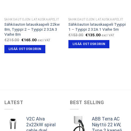
SÄHKÖAUTOJEN LATAUSKAAPELIT
SÄHKÖAUTOJEN LATAUSKAAPELIT
Sähköauton latauskaapeli 22kw
Sähköauton latauskaapeli Tyyppi
8m, Tyyppi 2 – Tyyppi 2 32A 3
1 – Tyyppi 2 32A 1 Vaihe 5m
Vaihe 8m
Alkuperäinen
Nykyinen
€
153.00
€
135.00
excl VAT
hinta
hinta
Alkuperäinen
Nykyinen
€
215.00
€
165.00
excl VAT
oli:
on:
hinta
hinta
LISÄÄ OSTOSKORIIN
€153.00.
€135.00.
oli:
on:
LISÄÄ OSTOSKORIIN
€215.00.
€165.00.
LATEST
BEST SELLING
V2C Alva
ABB Terra AC
2x22kW spiral
Näyttö 22 kW,
cable dual
Type 2 kaapeli,