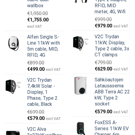
wallbox
RFID, MID
meter, 4G, Wifi
€
1,950.00
Alkuperäinen
Nykyinen
€
999.00
€
1,755.00
Alkuperäinen
Nykyinen
hinta
hinta
€
979.00
excl VAT
excl VAT
hinta
hinta
oli:
on:
V2C Trydan
Alfen Single S-
oli:
on:
€1,950.00.
€1,755.00.
11kW, Display,
Line 11kW with
€999.00.
€979.00.
Type 2 cable, 3x
5m cable, MID,
CT clamps
RFID, 4G
€
799.00
€
899.00
Alkuperäinen
Nykyinen
Alkuperäinen
Nykyinen
€
629.00
€
499.00
excl VAT
excl VAT
hinta
hinta
hinta
hinta
Sähköautojen
V2C Trydan
oli:
on:
oli:
on:
Latausasema
7,4kW Solar -
€799.00.
€629.00.
€899.00.
€499.00.
ABB Terra AC 22
Display, 1
kW, Type 2
Phase, Type 2
socket
cable, Black
€
579.00
€
699.00
excl VAT
Alkuperäinen
Nykyinen
€
579.00
excl VAT
FoxESS A-
hinta
hinta
Series 11kW EV
V2C Alva
oli:
on:
Charger, 6m