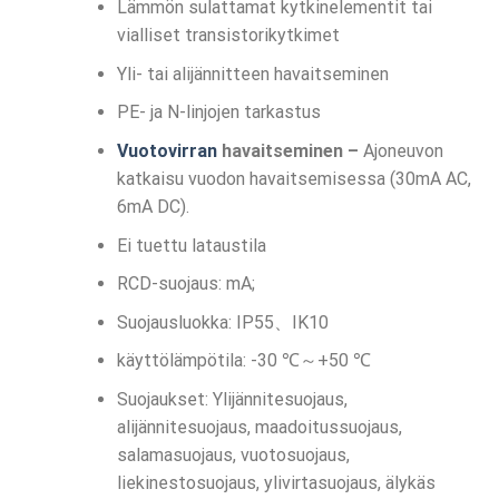
Lämmön sulattamat kytkinelementit tai
vialliset transistorikytkimet
Yli- tai alijännitteen havaitseminen
PE- ja N-linjojen tarkastus
Vuotovirran
havaitseminen –
Ajoneuvon
katkaisu vuodon havaitsemisessa (30mA AC,
6mA DC).
Ei tuettu lataustila
RCD-suojaus: mA;
Suojausluokka: IP55、IK10
käyttölämpötila: -30 ℃～+50 ℃
Suojaukset: Ylijännitesuojaus,
alijännitesuojaus, maadoitussuojaus,
salamasuojaus, vuotosuojaus,
liekinestosuojaus, ylivirtasuojaus, älykäs