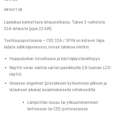
ARVIOT (0)
Laadukas kannettava latausratkaisu. Tukee 3-vaiheista
32A-latausta (jopa 22 kW).
Teollisuuspistorasia – CEE 32A / 5PIN on kätevin tapa
ladata sähköajoneuvosi, missä tahansa oletkin.
Huippuluokan turvallisuus ja käyttäjäystävällisyys
Näyttö virran säätöä varten painikkeilla 2,8 tuuman LCD-
näyttö
Ilmaisee ongelmat (pistokkeen kytkemisen jälkeen ja
latauksen aikana) asianmukaisella virhekoodilla:
Lämpötilan nousu tai ylikuumeneminen
laitteessa tai CEE-pistorasiassa.