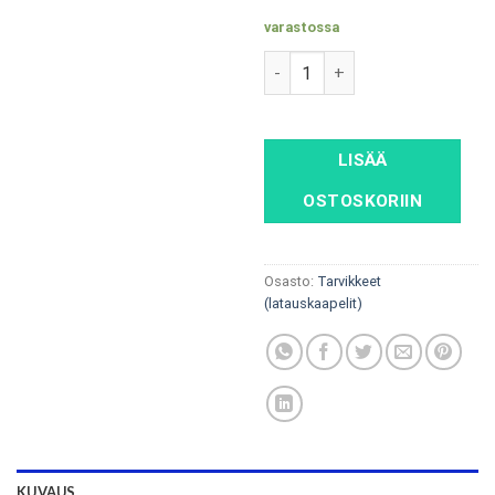
varastossa
kannettava laturi DISPLAY-oh
LISÄÄ
OSTOSKORIIN
Osasto:
Tarvikkeet
(latauskaapelit)
KUVAUS