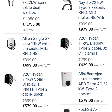
2x22kW spiral
Näyttö 22 kW,
cable dual
Type 2 kaapeli,
wallbox
RFID, MID
meter, 4G, Wifi
€
1,950.00
Alkuperäinen
Nykyinen
€
999.00
€
1,755.00
Alkuperäinen
Nykyinen
hinta
hinta
€
979.00
excl VAT
excl VAT
hinta
hinta
oli:
on:
V2C Trydan
Alfen Single S-
oli:
on:
€1,950.00.
€1,755.00.
11kW, Display,
Line 11kW with
€999.00.
€979.00.
Type 2 cable, 3x
5m cable, MID,
CT clamps
RFID, 4G
€
799.00
€
899.00
Alkuperäinen
Nykyinen
Alkuperäinen
Nykyinen
€
629.00
€
499.00
excl VAT
excl VAT
hinta
hinta
hinta
hinta
Sähköautojen
V2C Trydan
oli:
on:
oli:
on:
Latausasema
7,4kW Solar -
€799.00.
€629.00.
€899.00.
€499.00.
ABB Terra AC 22
Display, 1
kW, Type 2
Phase, Type 2
socket
cable, Black
€
579.00
€
699.00
excl VAT
Alkuperäinen
Nykyinen
€
579.00
excl VAT
FoxESS A-
hinta
hinta