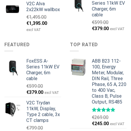
Series 11kW EV
V2C Alva
oli:
on:
Charger, 6m
2x22kW wallbox
€699.00.
€579.00.
cable
€
1,495.00
€
599.00
Alkuperäinen
Nykyinen
€
1,395.00
Alkuperäinen
Nykyinen
€
379.00
hinta
hinta
excl VAT
excl VAT
hinta
hinta
oli:
on:
oli:
on:
€1,495.00.
€1,395.00.
FEATURED
TOP RATED
€599.00.
€379.00.
FoxESS A-
ABB B23 112-
Series 11kW EV
100, Energy
Charger, 6m
Meter, Modular,
cable
DIN Rail, Three
Phase, 65 A, 220
€
599.00
to 400 Vac,
Alkuperäinen
Nykyinen
€
379.00
excl VAT
Class B, Pulse
hinta
hinta
Output, RS485
V2C Trydan
oli:
on:
11kW, Display,
€599.00.
€379.00.
Type 2 cable, 3x
€
269.00
CT clamps
Alkuperäinen
Nykyinen
€
245.00
excl VAT
€
799.00
hinta
hinta