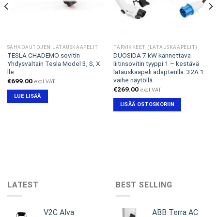
SÄHKÖAUTOJEN LATAUSKAAPELIT
TARVIKKEET (LATAUSKAAPELIT)
TESLA CHADEMO sovitin
DUOSIDA 7 kW kannettava
Yhdysvaltain Tesla Model 3, S, X:
liitinsovitin tyyppi 1 – kestävä
lle
latauskaapeli adapterilla. 32A 1
vaihe näytöllä.
€
699.00
excl VAT
€
269.00
excl VAT
LUE LISÄÄ
LISÄÄ OSTOSKORIIN
LATEST
BEST SELLING
V2C Alva
ABB Terra AC