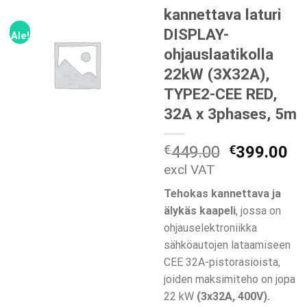
kannettava laturi
DISPLAY-
Ale!
ohjauslaatikolla
22kW (3X32A),
TYPE2-CEE RED,
32A x 3phases, 5m
Alkuperäi
Ny
€
449.00
€
399.00
hinta
hi
excl VAT
oli:
on
Tehokas kannettava ja
€449.00.
€3
älykäs kaapeli
, jossa on
ohjauselektroniikka
sähköautojen lataamiseen
CEE 32A-pistorasioista,
joiden maksimiteho on jopa
22 kW
(3x32A, 400V).