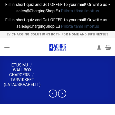
Fill in short quiz and Get OFFER to your mail! Or write us -
sales@ChargingShop.Eu
Piilota tämä ilmoitus
Fill in short quiz and Get OFFER to your mail! Or write us -
sales@ChargingShop.Eu
Piilota tämä ilmoitus
Skip
EV CHARGING SOLUTIONS BOTH FOR HOME AND BUSINESSES
to
content
ETUSIVU
/
WALLBOX
CHARGERS
/
TARVIKKEET
(LATAUSKAAPELIT)