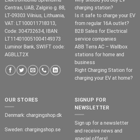
Centras, UAB, Zalgirio g. 88,
charging station?
LT-09303 Vilnius, Lithuania,
Is it safe to charge your EV
VAT: LT100011718313,
from regular 16A outlet?
Code: 304732634, IBAN:
B2B Sales for Electrical
LT114010051004149373
service companies
Luminor Bank, SWIFT code:
ABB Terra AC – Wallbox
AGBLLT2X
stations for home and
business
Right Charging Station for
charging your EV at home?
OUR STORES
SIGNUP FOR
NEWSLETTER
Denmark:
chargingshop.dk
Sign up for a newsletter
Sweden:
chargingshop.se
and receive news and
special offers!