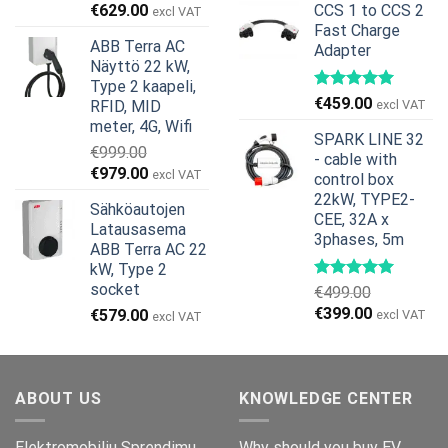
Alkuperäinen
Nykyinen
€
629.00
CCS 1 to CCS 2
excl VAT
oli:
on:
hinta
hinta
Fast Charge
€269.00.
€245.00.
ABB Terra AC
Adapter
oli:
on:
Näyttö 22 kW,
€799.00.
€629.00.
Type 2 kaapeli,
€
459.00
RFID, MID
excl VAT
meter, 4G, Wifi
SPARK LINE 32
€
999.00
- cable with
Alkuperäinen
Nykyinen
€
979.00
excl VAT
control box
hinta
hinta
22kW, TYPE2-
Sähköautojen
oli:
on:
CEE, 32A x
Latausasema
€999.00.
€979.00.
3phases, 5m
ABB Terra AC 22
kW, Type 2
socket
€
499.00
Alkuperäinen
Nykyinen
€
399.00
€
579.00
excl VAT
excl VAT
hinta
hinta
oli:
on:
€499.00.
€399.00.
ABOUT US
KNOWLEDGE CENTER
Elektromobiliu Sprendimu
Why should you buy EV