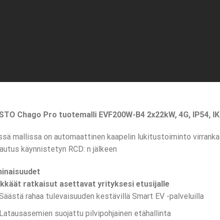
STO Chago Pro tuotemalli EVF200W-B4 2x22kW, 4G, IP54, I
sä mallissa on automaattinen kaapelin lukitustoiminto virrank
autus käynnistetyn RCD: n jälkeen
inaisuudet
kkäät ratkaisut asettavat yrityksesi etusijalle
Säästä rahaa tulevaisuuden kestävillä Smart EV -palveluilla
Latausasemien suojattu pilvipohjainen etähallinta