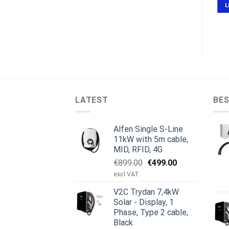
L
LATEST
BES
Alfen Single S-Line
11kW with 5m cable,
MID, RFID, 4G
Alkuperäinen
Nykyinen
€
899.00
€
499.00
hinta
hinta
excl VAT
oli:
on:
V2C Trydan 7,4kW
€899.00.
€499.00.
Solar - Display, 1
Phase, Type 2 cable,
Black