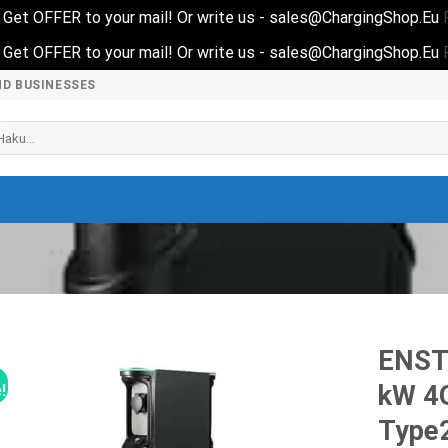
nd Get OFFER to your mail! Or write us - sales@ChargingShop.Eu
nd Get OFFER to your mail! Or write us - sales@ChargingShop.Eu
ND BUSINESSES
i:
ENST
kW 4
!
Type