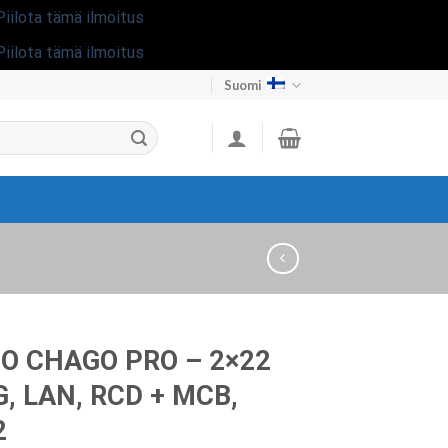
Piilota tämä ilmoitus
Piilota tämä ilmoitus
Suomi
O CHAGO PRO – 2×22
G, LAN, RCD + MCB,
2