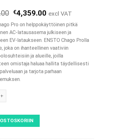
Alkuperäinen
Nykyinen
.00
€
4,359.00
excl VAT
hinta
hinta
ago Pro on helppokäyttöinen pitkä
oli:
on:
inen AC-latausasema julkiseen ja
€4,459.00.
€4,359.00.
iseen EV-lataukseen. ENSTO Chago Prolla
, joka on ihanteellinen vaativiin
losuhteisiin ja alueille, joilla
een omistaja haluaa hallita täydellisesti
palveluaan ja tarjota parhaan
kemuksen.
AGO PRO - 2×22 kW 4G, LAN, RCD + MCB, Type2 määrä
 OSTOSKORIIN