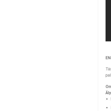
EN
Täs
pal
Om
Äly