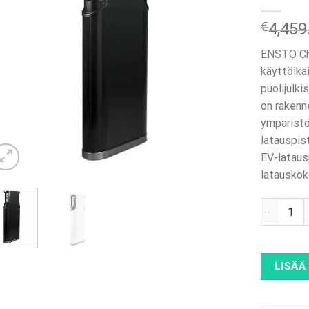
€
4,459
ENSTO Ch
käyttöikä
puolijulk
on rakenne
ympäristöo
latauspist
EV-lataus
latausko
ENSTO CH
LISÄÄ