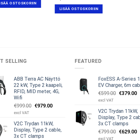
ISÄÄ OSTOSKORIIN
LISÄÄ OSTOSKORIIN
T SELLING
FEATURED
ABB Terra AC Näyttö
FoxESS A-Series 
22 kW, Type 2 kaapeli,
EV Charger, 6m cab
RFID, MID meter, 4G,
Alkuperäi
N
€
599.00
€
379.00
Wifi
hinta
h
excl VAT
Alkuperäinen
Nykyinen
€
999.00
€
979.00
oli:
o
V2C Trydan 11kW,
hinta
hinta
€599.00.
€
excl VAT
Display, Type 2 cab
oli:
on:
V2C Trydan 11kW,
3x CT clamps
€999.00.
€979.00.
Display, Type 2 cable,
Alkuperäi
N
€
799.00
€
629.00
3x CT clamps
hinta
h
excl VAT