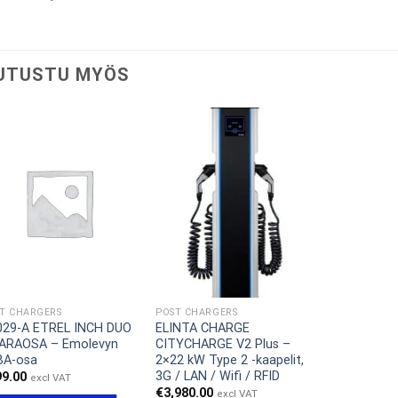
UTUSTU MYÖS
T CHARGERS
POST CHARGERS
029-A ETREL INCH DUO
ELINTA CHARGE
VARAOSA – Emolevyn
CITYCHARGE V2 Plus –
BA-osa
2×22 kW Type 2 -kaapelit,
3G / LAN / Wifi / RFID
99.00
excl VAT
€
3,980.00
excl VAT