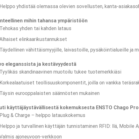
Helppo yhdistää olemassa olevien sovellusten, kanta-asiakasoh
anteellinen mihin tahansa ympäristöön
Tehokas yhden tai kahden lataus
Alhaiset elinkaarikustannukset
Täydellinen vähittäismyyjille, laivastoille, pysäköintialueille ja m
vo eleganssista ja kestävyydestä
Tyylikäs skandinaavinen muotoilu tukee tuotemerkkiäsi
Korkealaatuiset teollisuuskomponentit, joilla on vankka teräsr
Täysin eurooppalaisten säännösten mukainen
uti käyttäjäystävällisestä kokemuksesta ENSTO Chago Pro
Plug & Charge – helppo latauskokemus
Helppo ja turvallinen käyttäjän tunnistaminen RFID: llä, Mobile A
Valmis ajoneuvoon-verkkoon