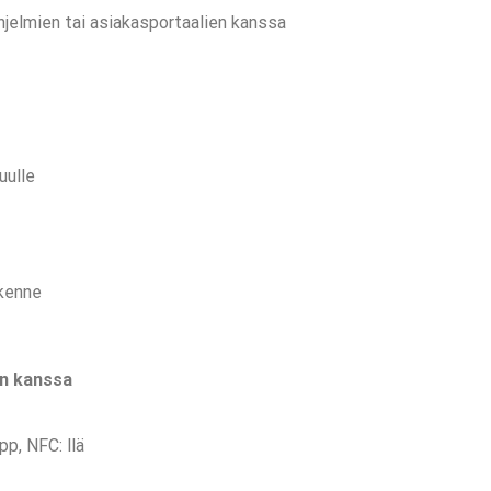
jelmien tai asiakasportaalien kanssa
uulle
akenne
n kanssa
pp, NFC: llä