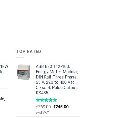
TOP RATED
11kW
ABB B23 112-100,
le
Energy Meter, Modular,
DIN Rail, Three Phase,
nen
ykyinen
65 A, 220 to 400 Vac,
inta
Class B, Pulse Output,
n:
RS485
379.00.
le,
Alkuperäinen
Nykyinen
€
269.00
€
245.00
nen
ykyinen
hinta
hinta
excl VAT
inta
oli:
on: