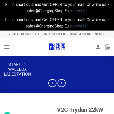
Fill in short quiz and Get OFFER to your mail! Or write us -
sales@ChargingShop.Eu
Verwerfen
Fill in short quiz and Get OFFER to your mail! Or write us -
sales@ChargingShop.Eu
Verwerfen
Skip
EV CHARGING SOLUTIONS BOTH FOR HOME AND BUSINESSES
to
content
START
/
WALLBOX
LADESTATION
V2C Trydan 22kW