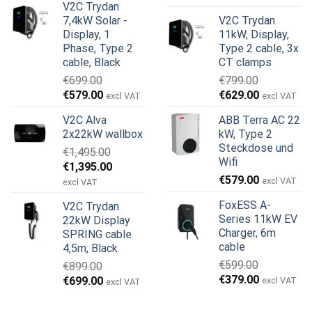
V2C Trydan
Preis
Preis
war:
ist:
7,4kW Solar -
V2C Trydan
war:
ist:
€899.00
€499.00.
Display, 1
11kW, Display,
€999.00
€979.00.
Phase, Type 2
Type 2 cable, 3x
cable, Black
CT clamps
€
699.00
€
799.00
Ursprünglicher
Aktueller
Ursprünglicher
Aktueller
€
579.00
€
629.00
excl VAT
excl VAT
Preis
Preis
Preis
Preis
V2C Alva
ABB Terra AC 22
war:
ist:
war:
ist:
2x22kW wallbox
kW, Type 2
€699.00
€579.00.
€799.00
€629.00.
Steckdose und
€
1,495.00
Wifi
Ursprünglicher
Aktueller
€
1,395.00
€
579.00
Preis
Preis
excl VAT
excl VAT
war:
ist:
FoxESS A-
V2C Trydan
€1,495.00
€1,395.00.
Series 11kW EV
22kW Display
Charger, 6m
SPRING cable
cable
4,5m, Black
€
599.00
€
899.00
Ursprünglicher
Aktueller
€
379.00
Ursprünglicher
Aktueller
€
699.00
excl VAT
excl VAT
Preis
Preis
Preis
Preis
war:
ist:
war:
ist: