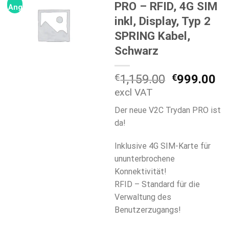
PRO – RFID, 4G SIM
Angebot!
inkl, Display, Typ 2
SPRING Kabel,
Schwarz
Ursprüngl
Ak
€
1,159.00
€
999.00
Preis
Pr
excl VAT
war:
ist
Der neue V2C Trydan PRO ist
€1,159.00
€9
da!
Inklusive 4G SIM-Karte für
ununterbrochene
Konnektivität!
RFID – Standard für die
Verwaltung des
Benutzerzugangs!