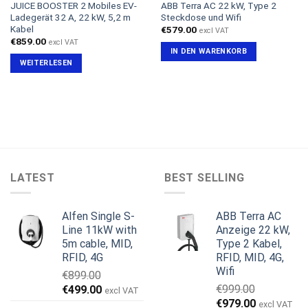
JUICE BOOSTER 2 Mobiles EV-
ABB Terra AC 22 kW, Type 2
Ladegerät 32 A, 22 kW, 5,2 m
Steckdose und Wifi
Kabel
€
579.00
excl VAT
€
859.00
excl VAT
IN DEN WARENKORB
WEITERLESEN
LATEST
BEST SELLING
Alfen Single S-
ABB Terra AC
Line 11kW with
Anzeige 22 kW,
5m cable, MID,
Type 2 Kabel,
RFID, 4G
RFID, MID, 4G,
Wifi
€
899.00
Ursprünglicher
Aktueller
€
999.00
€
499.00
excl VAT
Ursprünglicher
Aktueller
Preis
Preis
€
979.00
excl VAT