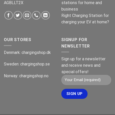
AGBLLT2X
stations for home and
business
Right Charging Station for
charging your EV at home?
OUR STORES
SIGNUP FOR
NEWSLETTER
Denmark:
chargingshop.dk
Sign up for a newsletter
Sweden:
chargingshop.se
and receive news and
special offers!
Norway:
chargingshop.no