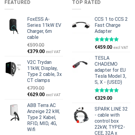
FEATURED
TOP RATED
€599.00
€379.00.
€899.00
€699.00.
FoxESS A-
CCS 1 to CCS 2
Series 11kW EV
Fast Charge
Charger, 6m
Adapter
cable
€
599.00
€
459.00
excl VAT
Ursprünglicher
Aktueller
€
379.00
excl VAT
Preis
Preis
TESLA
V2C Trydan
war:
ist:
CHADEMO
11kW, Display,
€599.00
€379.00.
adapter for EU
Type 2 cable, 3x
Tesla Model 3,
CT clamps
S, X - (USED)
€
799.00
Ursprünglicher
Aktueller
€
629.00
excl VAT
€
329.00
Preis
Preis
ABB Terra AC
war:
ist:
SPARK LINE 32
Anzeige 22 kW,
€799.00
€629.00.
- cable with
Type 2 Kabel,
control box
RFID, MID, 4G,
22kW, TYPE2-
Wifi
CEE, 32A x