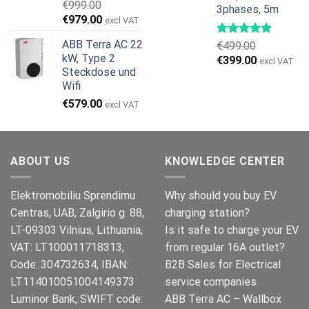
€
999.00
3phases, 5m
Ursprünglicher
Aktueller
€
979.00
excl VAT
Preis
Preis
ABB Terra AC 22
€
499.00
war:
ist:
kW, Type 2
Ursprünglicher
Aktueller
€
399.00
€999.00
€979.00.
excl VAT
Steckdose und
Preis
Preis
Wifi
war:
ist:
€499.00
€399.00.
€
579.00
excl VAT
ABOUT US
KNOWLEDGE CENTER
Elektromobiliu Sprendimu
Why should you buy EV
Centras, UAB, Zalgirio g. 88,
charging station?
LT-09303 Vilnius, Lithuania,
Is it safe to charge your EV
VAT: LT100011718313,
from regular 16A outlet?
Code: 304732634, IBAN:
B2B Sales for Electrical
LT114010051004149373
service companies
Luminor Bank, SWIFT code:
ABB Terra AC – Wallbox