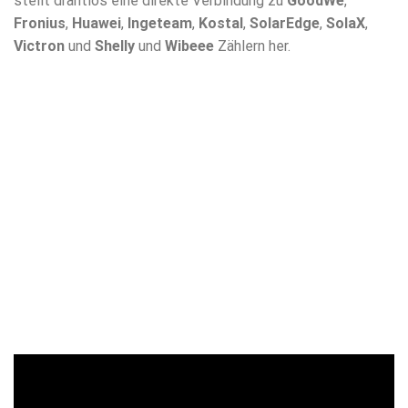
stellt drahtlos eine direkte Verbindung zu
GoodWe
,
Fronius
,
Huawei
,
Ingeteam
,
Kostal
,
SolarEdge
,
SolaX
,
Victron
und
Shelly
und
Wibeee
Zählern her.