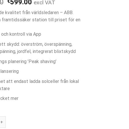
Det
Det
00
€
599.00
excl VAT
ursprungliga
nuvarande
e kvalitet från världsledaren – ABB.
priset
priset
 framtidssäker station till priset för en
var:
är:
€649.00.
€599.00.
 och kontroll via App
tt skydd: överström, överspänning,
änning, jordfel, integrerat blixtskydd
ngs planering ’Peak shaving’
lansering
et att endast ladda solceller från lokal
ktare
cket mer
 AC 7.4 kW, Typ 2-kabel, Wifi mängd