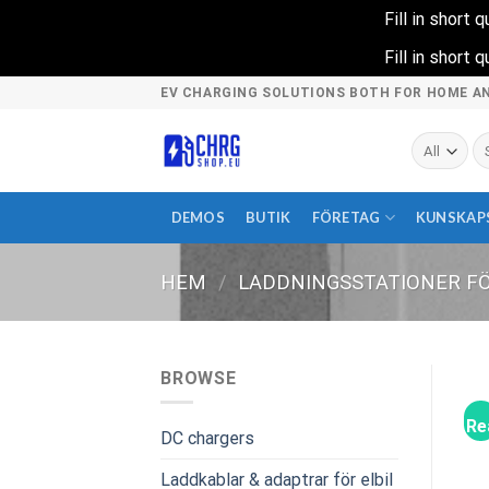
Fill in short
Fill in short
Skip
EV CHARGING SOLUTIONS BOTH FOR HOME A
to
content
Sö
ef
DEMOS
BUTIK
FÖRETAG
KUNSKAP
HEM
/
LADDNINGSSTATIONER F
BROWSE
Re
DC chargers
Laddkablar & adaptrar för elbil