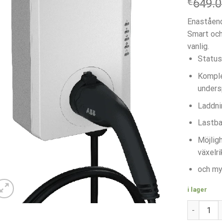
€
649.
Enaståend
Smart och
vanlig.
Status
Komple
undersp
Laddni
Lastba
Möjligh
växelri
och my
i lager
ABB Terra