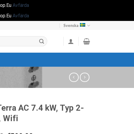
hop.Eu
Avfärda
hop.Eu
Avfärda
Svenska
erra AC 7.4 kW, Typ 2-
, Wifi