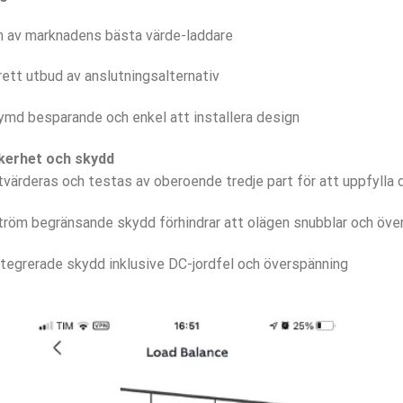
n av marknadens bästa värde-laddare
rett utbud av anslutningsalternativ
ymd besparande och enkel att installera design
kerhet och skydd
tvärderas och testas av oberoende tredje part för att uppfylla
tröm begränsande skydd förhindrar att olägen snubblar och öve
ntegrerade skydd inklusive DC-jordfel och överspänning