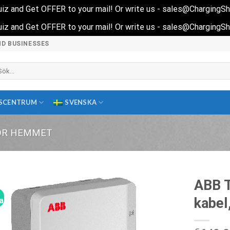
 quiz and Get OFFER to your mail! Or write us - sales@ChargingS
 quiz and Get OFFER to your mail! Or write us - sales@ChargingS
ND BUSINESSES
k
ter:
SCENTRUM
SVENSKA
ÖR HEMMET
ABB T
kabel
a!