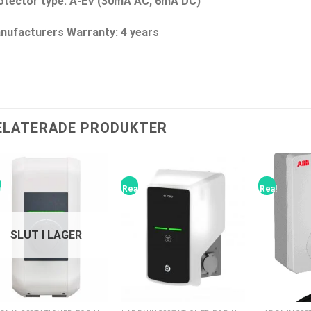
otector type: A-EV (30mA AC, 6mA DC)
nufacturers Warranty: 4 years
ELATERADE PRODUKTER
!
Rea!
Rea!
SLUT I LAGER