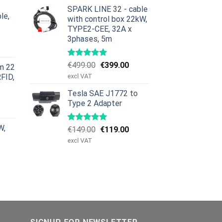
:
SPARK LINE 32 - cable
le,
379.00.
with control box 22kW,
TYPE2-CEE, 32A x
et
3phases, 5m
iga
uvarande
riset
Det
Det
€
499.00
€
399.00
m 22
:
ursprungliga
nuvarande
RFID,
excl VAT
629.00.
priset
priset
Tesla SAE J1772 to
var:
är:
et
Type 2 Adapter
€499.00.
€399.00.
iga
uvarande
riset
W,
Det
Det
€
149.00
€
119.00
:
ursprungliga
nuvarande
979.00.
excl VAT
priset
priset
var:
är:
€149.00.
€119.00.