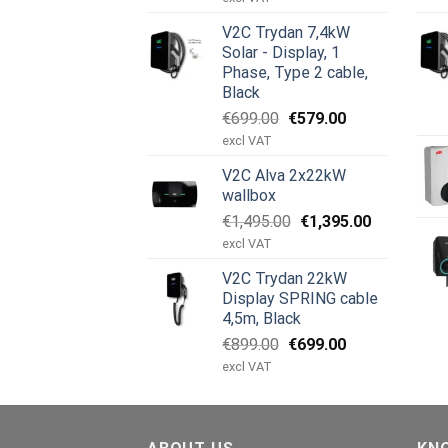
priset
priset
V2C Trydan 7,4kW
var:
är:
Solar - Display, 1
€899.00.
€499.00.
Phase, Type 2 cable,
Black
Det
Det
€
699.00
€
579.00
ursprungliga
nuvarande
excl VAT
priset
priset
V2C Alva 2x22kW
var:
är:
wallbox
€699.00.
€579.00.
Det
Det
€
1,495.00
€
1,395.00
ursprungliga
nuvarande
excl VAT
priset
priset
V2C Trydan 22kW
var:
är:
Display SPRING cable
€1,495.00.
€1,395.00.
4,5m, Black
Det
Det
€
899.00
€
699.00
ursprungliga
nuvarande
excl VAT
priset
priset
var:
är:
€899.00.
€699.00.