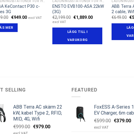
LADDNINGSSTATIONER FÖR HEMMET
LADDNINGSSTATIONER FÖR HEMMET
A KeContact P30 c-
ENSTO EVB100-ASA 22kW
ABB Terra 
ies 3G
(3G)
2 cable, Wif
Det
Det
Det
Det
De
9.00
€
949.00
€
2,199.00
€
1,889.00
€
649.00
€
excl VAT
ursprungliga
nuvarande
ursprungliga
nuvarande
ur
excl VAT
priset
priset
priset
priset
pr
ÄS MER
LÄGG
var:
är:
var:
är:
va
LÄGG TILL I
€999.00.
€949.00.
€2,199.00.
€1,889.00.
€6
VAR
VARUKORG
T SELLING
FEATURED
ABB Terra AC skärm 22
FoxESS A-Series 
kW, kabel Type 2, RFID,
EV Charger, 6m cab
MID, 4G, Wifi
Det
D
€
599.00
€
379.00
Det
Det
€
999.00
€
979.00
ursprungl
n
excl VAT
ursprungliga
nuvarande
priset
p
excl VAT