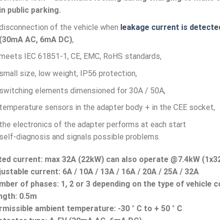
in public parking.
disconnection of the vehicle when
leakage current is detecte
(30mA AC, 6mA DC)
,
meets IEC 61851-1, CE, EMC, RoHS standards,
small size, low weight, IP56 protection,
switching elements dimensioned for 30A / 50A,
temperature sensors in the adapter body + in the CEE socket,
the electronics of the adapter performs at each start
self-diagnosis and signals possible problems.
ted current: max 32A (22kW) can also operate @7.4kW (1x3
ustable current: 6A / 10A / 13A / 16A / 20A / 25A / 32A
mber of phases: 1, 2 or 3 depending on the type of vehicle 
ngth: 0.5m
rmissible ambient temperature: -30 ° C to + 50 ° C