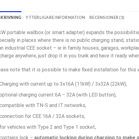
SKRIVNING
YTTERLIGARE INFORMATION
RECENSIONER (1)
W portable wallbox (or smart adapter) expands the possibilities
ecially in places where there is no public charging stand, stati
an industrial CEE socket – ie in family houses, garages, workpla
charge anywhere, just drop it in you trunk and have it ready whe
ase note that it is possible to make fixed installation for this 
Charging with current up to 3x16A (11kW) / 3x32A (22kW),
optional charging current 6A – 32A (with LED button),
compatible with TN-S and IT networks,
connection for CEE 16A / 32A sockets,
for vehicles with Type 2 and Type 1 socket,
contains lock –
automatic locking during charging to make su