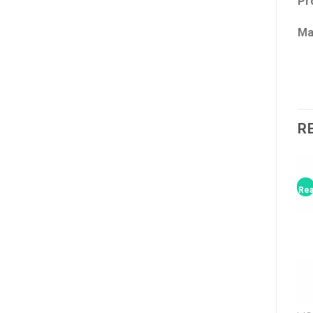
Pr
Ma
R
Rea