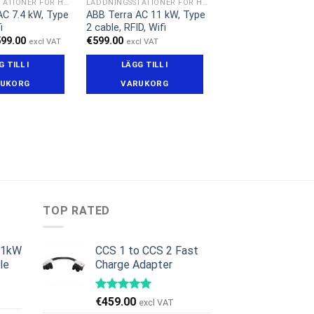
LADDNINGSSTATIONER FÖR HEMMET
LADDNINGSSTATIONER FÖR HEMMET
AC 7.4 kW, Type
ABB Terra AC 11 kW, Type
i
2 cable, RFID, Wifi
t
Det
599.00
€
599.00
excl VAT
excl VAT
sprungliga
nuvarande
iset
priset
 TILL I
LÄGG TILL I
r:
är:
49.00.
€599.00.
UKORG
VARUKORG
TOP RATED
11kW
CCS 1 to CCS 2 Fast
le
Charge Adapter
et
iga
uvarande
€
459.00
excl VAT
riset