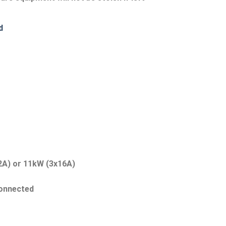
d
2A) or 11kW (3x16A)
connected