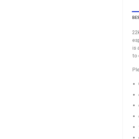
BE
22k
esp
is 
to 
Ple