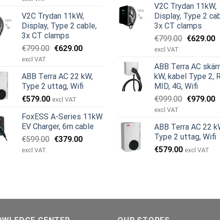
V2C Trydan 11kW,
priset
priset
var:
är
V2C Trydan 11kW,
Display, Type 2 cab
var:
är:
€599.00.
€
Display, Type 2 cable,
3x CT clamps
€999.00.
€979.00.
3x CT clamps
Det
D
€
799.00
€
629.00
Det
Det
€
799.00
€
629.00
ursprungl
n
excl VAT
ursprungliga
nuvarande
priset
p
excl VAT
ABB Terra AC skär
priset
priset
var:
är
ABB Terra AC 22 kW,
kW, kabel Type 2, 
var:
är:
€799.00.
€
Type 2 uttag, Wifi
MID, 4G, Wifi
€799.00.
€629.00.
Det
D
€
579.00
€
999.00
€
979.00
excl VAT
ursprungl
n
excl VAT
FoxESS A-Series 11kW
priset
p
EV Charger, 6m cable
ABB Terra AC 22 k
var:
är
Type 2 uttag, Wifi
Det
Det
€
599.00
€
379.00
€999.00.
€
ursprungliga
nuvarande
€
579.00
excl VAT
excl VAT
priset
priset
var:
är:
€599.00.
€379.00.