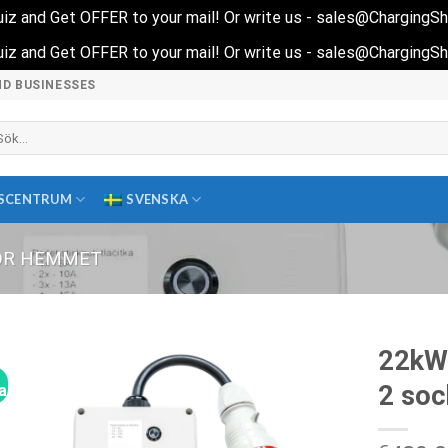
 quiz and Get OFFER to your mail! Or write us - sales@ChargingS
 quiz and Get OFFER to your mail! Or write us - sales@ChargingS
ND BUSINESSES
k
ter:
SCENTRUM
SVENSKA
ÖR HEMMET
22kW 
2 soc
a!