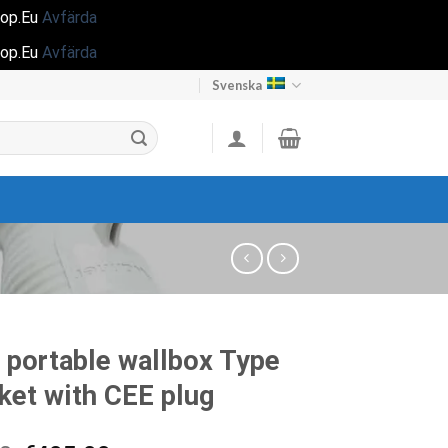
hop.Eu
Avfärda
hop.Eu
Avfärda
Svenska
portable wallbox Type
ket with CEE plug