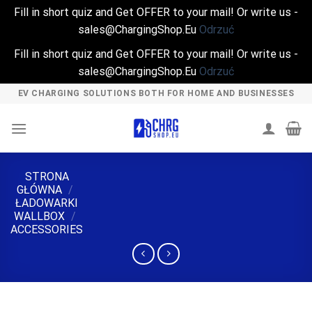
Fill in short quiz and Get OFFER to your mail! Or write us -
sales@ChargingShop.Eu
Odrzuć
Fill in short quiz and Get OFFER to your mail! Or write us -
sales@ChargingShop.Eu
Odrzuć
Skip
EV CHARGING SOLUTIONS BOTH FOR HOME AND BUSINESSES
to
content
STRONA
GŁÓWNA
/
ŁADOWARKI
WALLBOX
/
ACCESSORIES