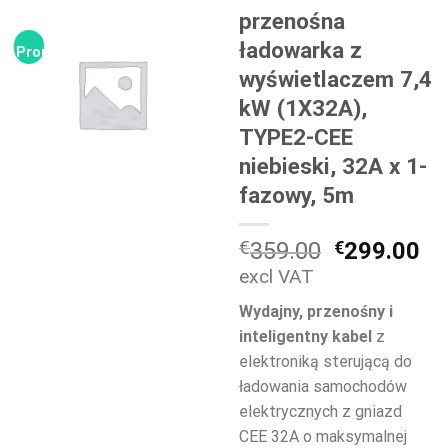
przenośna
ładowarka z
Promocja!
wyświetlaczem 7,4
kW (1X32A),
TYPE2-CEE
niebieski, 32A x 1-
fazowy, 5m
Pierwotna
Ak
€
359.00
€
299.00
cena
ce
excl VAT
wynosiła:
wy
Wydajny, przenośny i
€359.00.
€2
inteligentny kabel
z
elektroniką sterującą do
ładowania samochodów
elektrycznych z gniazd
CEE 32A o maksymalnej