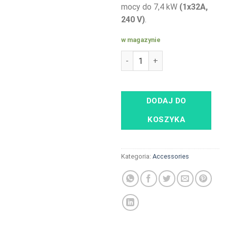
mocy do 7,4 kW
(1x32A,
240 V)
.
w magazynie
ilość przenośna ładowarka z 
DODAJ DO
KOSZYKA
Kategoria:
Accessories