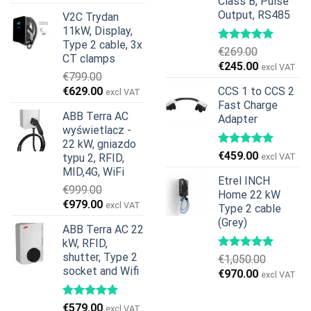
Class B, Pulse
cena
cena
Output, RS485
V2C Trydan
wynosiła:
wynosi:
11kW, Display,
€599.00.
€379.00.
Type 2 cable, 3x
€
269.00
CT clamps
Pierwotna
Aktualna
€
245.00
excl VAT
€
799.00
cena
cena
Pierwotna
Aktualna
€
629.00
CCS 1 to CCS 2
excl VAT
wynosiła:
wynosi:
cena
cena
Fast Charge
€269.00.
€245.00.
ABB Terra AC
Adapter
wynosiła:
wynosi:
wyświetlacz -
€799.00.
€629.00.
22 kW, gniazdo
€
459.00
typu 2, RFID,
excl VAT
MID,4G, WiFi
Etrel INCH
€
999.00
Home 22 kW
Pierwotna
Aktualna
€
979.00
excl VAT
Type 2 cable
cena
cena
(Grey)
ABB Terra AC 22
wynosiła:
wynosi:
kW, RFID,
€999.00.
€979.00.
shutter, Type 2
€
1,050.00
socket and Wifi
Pierwotna
Aktualna
€
970.00
excl VAT
cena
cena
wynosiła:
wynosi:
€
579.00
excl VAT