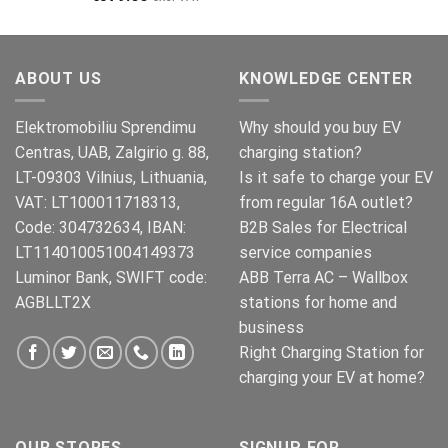
€1,050.00.
€970.00.
ABOUT US
KNOWLEDGE CENTER
Elektromobiliu Sprendimu
Why should you buy EV
Centras, UAB, Zalgirio g. 88,
charging station?
LT-09303 Vilnius, Lithuania,
Is it safe to charge your EV
VAT: LT100011718313,
from regular 16A outlet?
Code: 304732634, IBAN:
B2B Sales for Electrical
LT114010051004149373
service companies
Luminor Bank, SWIFT code:
ABB Terra AC – Wallbox
AGBLLT2X
stations for home and
business
Right Charging Station for
charging your EV at home?
OUR STORES
SIGNUP FOR