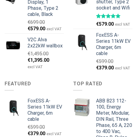
shutter, Type 2
Display, 1
socket and Wifi
Phase, Type 2
cable, Black
€
699.00
€
579.00
excl VAT
Pierwotna
Aktualna
€
579.00
excl VAT
cena
cena
FoxESS A-
V2C Alva
wynosiła:
wynosi:
Series 11kW EV
2x22kW wallbox
Charger, 6m
€699.00.
€579.00.
cable
€
1,495.00
Pierwotna
Aktualna
€
1,395.00
€
599.00
cena
cena
excl VAT
Pierwotna
Aktualna
€
379.00
excl VAT
wynosiła:
wynosi:
cena
cena
€1,495.00.
€1,395.00.
wynosiła:
wynosi:
FEATURED
TOP RATED
€599.00.
€379.00.
FoxESS A-
ABB B23 112-
Series 11kW EV
100, Energy
Charger, 6m
Meter, Modular,
cable
DIN Rail, Three
Phase, 65 A, 220
€
599.00
to 400 Vac,
Pierwotna
Aktualna
€
379.00
excl VAT