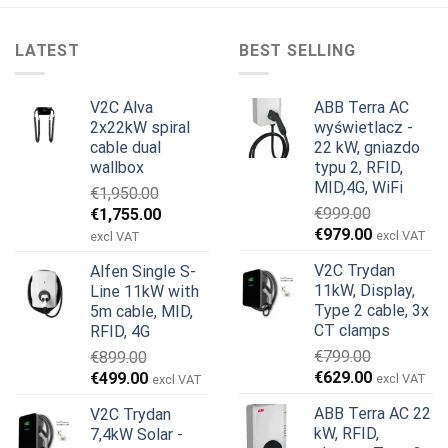
LATEST
BEST SELLING
V2C Alva
ABB Terra AC
2x22kW spiral
wyświetlacz -
cable dual
22 kW, gniazdo
wallbox
typu 2, RFID,
MID,4G, WiFi
€
1,950.00
Pierwotna
Aktualna
€
999.00
€
1,755.00
Pierwotna
Aktualna
cena
cena
€
979.00
excl VAT
excl VAT
cena
cena
wynosiła:
wynosi:
V2C Trydan
Alfen Single S-
wynosiła:
wynosi:
€1,950.00.
€1,755.00.
11kW, Display,
Line 11kW with
€999.00.
€979.00.
Type 2 cable, 3x
5m cable, MID,
CT clamps
RFID, 4G
€
799.00
€
899.00
Pierwotna
Aktualna
Pierwotna
Aktualna
€
629.00
€
499.00
excl VAT
excl VAT
cena
cena
cena
cena
ABB Terra AC 22
V2C Trydan
wynosiła:
wynosi:
wynosiła:
wynosi:
kW, RFID,
7,4kW Solar -
€799.00.
€629.00.
€899.00.
€499.00.