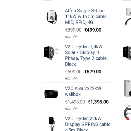
Alfen Single S-Line
11kW with 5m cable,
MID, RFID, 4G
Opprinnelig
Nåværende
€
899.00
€
499.00
pris
pris
excl VAT
var:
er:
V2C Trydan 7,4kW
€899.00.
€499.00.
Solar - Display, 1
Phase, Type 2 cable,
Black
Opprinnelig
Nåværende
€
699.00
€
579.00
pris
pris
excl VAT
var:
er:
V2C Alva 2x22kW
€699.00.
€579.00.
wallbox
Opprinnelig
Nåværend
€
1,495.00
€
1,395.00
pris
pris
excl VAT
var:
er:
V2C Trydan 22kW
€1,495.00.
€1,395.00.
Display SPRING cable
4,5m, Black