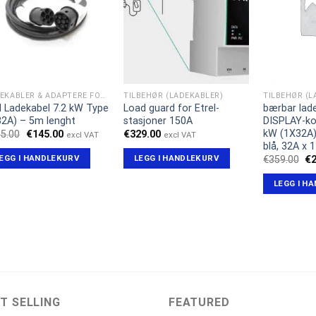
LADEKABLER & ADAPTERE FOR ELBIL
TILBEHØR (LADEKABLER)
TILBEHØR (L
il Ladekabel 7.2 kW Type
Load guard for Etrel-
bærbar lad
32A) – 5m lenght
stasjoner 150A
DISPLAY-ko
kW (1X32A)
Opprinnelig
Nåværende
5.00
€
145.00
€
329.00
excl VAT
excl VAT
pris
pris
blå, 32A x 
var:
er:
EGG I HANDLEKURV
LEGG I HANDLEKURV
Op
€
359.00
€
€155.00.
€145.00.
pr
va
LEGG I H
€3
T SELLING
FEATURED