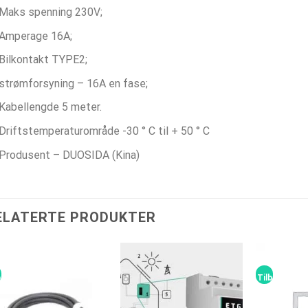
Maks spenning 230V;
Amperage 16А;
Bilkontakt TYPE2;
strømforsyning – 16A en fase;
Kabellengde 5 meter.
Driftstemperaturområde -30 ° C til + 50 ° C
Produsent – DUOSIDA (Kina)
ELATERTE PRODUKTER
bud!
Tilbud!