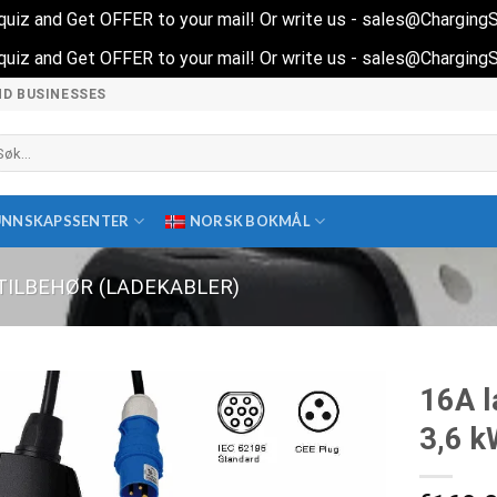
t quiz and Get OFFER to your mail! Or write us - sales@Chargin
t quiz and Get OFFER to your mail! Or write us - sales@Chargin
ND BUSINESSES
k
ter:
UNNSKAPSSENTER
NORSK BOKMÅL
TILBEHØR (LADEKABLER)
16A 
3,6 k