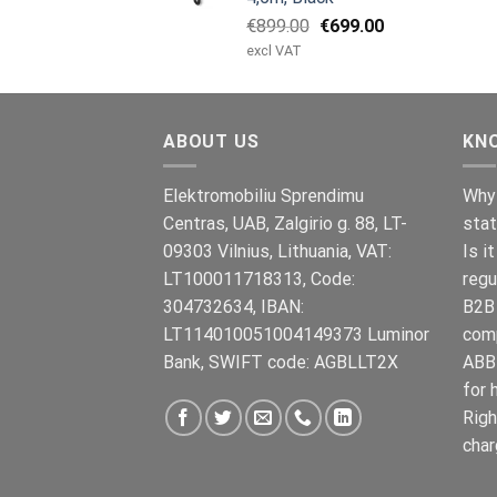
Opprinnelig
Nåværende
€
899.00
€
699.00
pris
pris
excl VAT
var:
er:
€899.00.
€699.00.
ABOUT US
KN
Elektromobiliu Sprendimu
Why 
Centras, UAB, Zalgirio g. 88, LT-
stat
09303 Vilnius, Lithuania, VAT:
Is i
LT100011718313, Code:
regu
304732634, IBAN:
B2B 
LT114010051004149373 Luminor
com
Bank, SWIFT code: AGBLLT2X
ABB 
for 
Righ
char