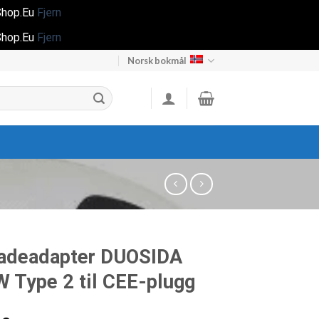
gShop.Eu
Fjern
gShop.Eu
Fjern
Norsk bokmål
ladeadapter DUOSIDA
W Type 2 til CEE-plugg