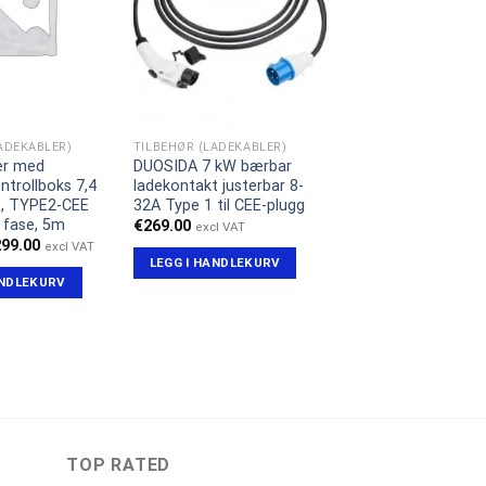
ADEKABLER)
TILBEHØR (LADEKABLER)
er med
DUOSIDA 7 kW bærbar
ntrollboks 7,4
ladekontakt justerbar 8-
, TYPE2-CEE
32A Type 1 til CEE-plugg
1 fase, 5m
€
269.00
excl VAT
prinnelig
Nåværende
299.00
excl VAT
is
pris
LEGG I HANDLEKURV
r:
er:
ANDLEKURV
59.00.
€299.00.
TOP RATED