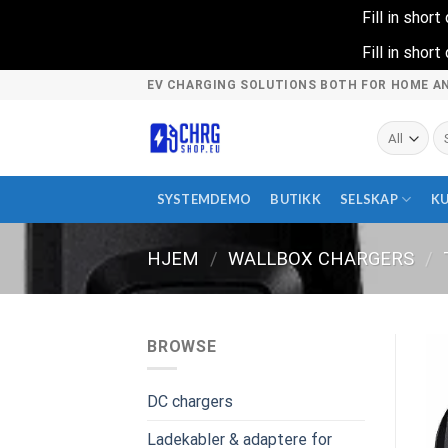
Fill in shor
Fill in shor
Skip
EV CHARGING SOLUTIONS BOTH FOR HOME A
to
content
Sø
et
SYSTEMDEMO
BUTIKK
SELSKAP
K
HJEM
/
WALLBOX CHARGERS
/
BROWSE
DC chargers
Ladekabler & adaptere for