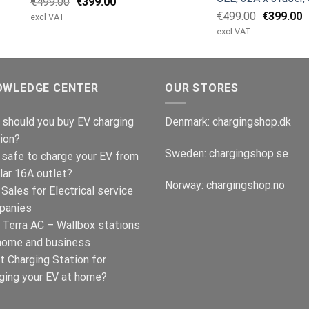
Opprinnelig
Nåværende
€
499.00
€
399.00
pris
pris
Opprinnel
N
€
499.00
€
399.00
excl VAT
var:
er:
pris
p
excl VAT
€499.00.
€399.00.
var:
e
€499.00.
€
OWLEDGE CENTER
OUR STORES
should you buy EV charging
Denmark:
chargingshop.dk
ion?
Sweden:
chargingshop.se
t safe to charge your EV from
lar 16A outlet?
Norway:
chargingshop.no
Sales for Electrical service
panies
Terra AC – Wallbox stations
home and business
t Charging Station for
ging your EV at home?