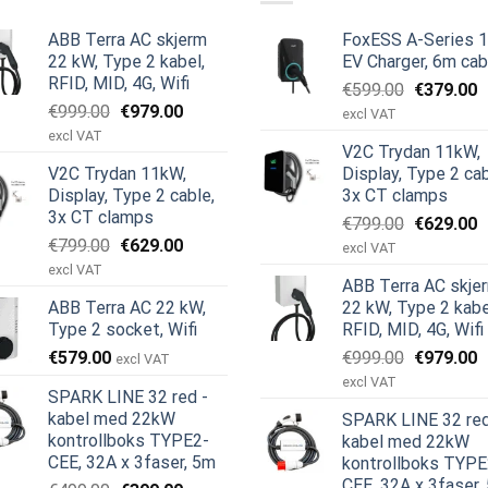
ABB Terra AC skjerm
FoxESS A-Series 
22 kW, Type 2 kabel,
EV Charger, 6m cab
RFID, MID, 4G, Wifi
Opprinnel
N
€
599.00
€
379.00
Opprinnelig
Nåværende
€
999.00
€
979.00
pris
p
excl VAT
pris
pris
var:
e
excl VAT
V2C Trydan 11kW,
var:
er:
€599.00.
€
V2C Trydan 11kW,
Display, Type 2 cab
€999.00.
€979.00.
Display, Type 2 cable,
3x CT clamps
3x CT clamps
Opprinnel
N
€
799.00
€
629.00
Opprinnelig
Nåværende
€
799.00
€
629.00
pris
p
excl VAT
pris
pris
var:
e
excl VAT
ABB Terra AC skje
var:
er:
€799.00.
€
ABB Terra AC 22 kW,
22 kW, Type 2 kabe
€799.00.
€629.00.
Type 2 socket, Wifi
RFID, MID, 4G, Wifi
Opprinnel
N
€
579.00
€
999.00
€
979.00
excl VAT
e
pris
p
excl VAT
SPARK LINE 32 red -
var:
e
kabel med 22kW
SPARK LINE 32 red
€999.00.
€
kontrollboks TYPE2-
kabel med 22kW
CEE, 32A x 3faser, 5m
kontrollboks TYPE
CEE, 32A x 3faser,