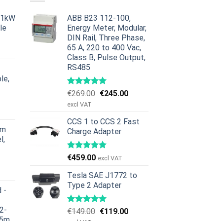
11kW
ABB B23 112-100,
le
Energy Meter, Modular,
DIN Rail, Three Phase,
ig
åværende
65 A, 220 to 400 Vac,
ris
Class B, Pulse Output,
r:
RS485
379.00.
le,
Opprinnelig
Nåværende
€
269.00
€
245.00
ig
åværende
pris
pris
excl VAT
ris
var:
er:
r:
CCS 1 to CCS 2 Fast
€269.00.
€245.00.
rm
Charge Adapter
629.00.
l,
€
459.00
excl VAT
ig
åværende
ris
Tesla SAE J1772 to
r:
Type 2 Adapter
 -
979.00.
2-
Opprinnelig
Nåværende
€
149.00
€
119.00
 5m