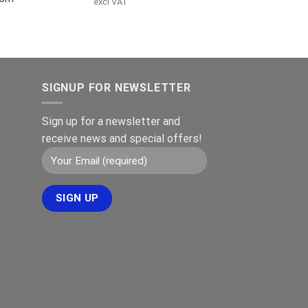
pris
pris
excl VAT
var:
er:
ig
åværende
€149.00.
€119.00.
ris
r:
399.00.
SIGNUP FOR NEWSLETTER
Sign up for a newsletter and
receive news and special offers!