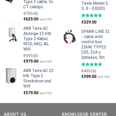
Type 2 cable, 3x
Tesla Model 3,
CT clamps
S, X - (USED)
€
799.00
Ursprünglicher
Aktueller
€
629.00
excl VAT
€
329.00
Preis
Preis
ABB Terra AC
war:
ist:
SPARK LINE 32
Anzeige 22 kW,
€799.00
€629.00.
- cable with
Type 2 Kabel,
control box
RFID, MID, 4G,
22kW, TYPE2-
Wifi
CEE, 32A x
€
999.00
3phases, 5m
Ursprünglicher
Aktueller
€
979.00
excl VAT
Preis
Preis
ABB Terra AC 22
€
499.00
war:
ist:
kW, Type 2
Ursprünglicher
Aktueller
€
399.00
€999.00
€979.00.
excl VAT
Steckdose und
Preis
Preis
Wifi
war:
ist:
€499.00
€399.00.
€
579.00
excl VAT
ABOUT US
KNOWLEDGE CENTER