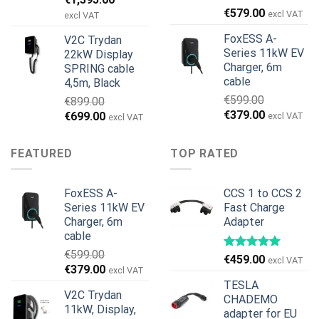
€
579.00
Preis
Preis
excl VAT
excl VAT
war:
ist:
FoxESS A-
V2C Trydan
€1,495.00
€1,395.00.
Series 11kW EV
22kW Display
Charger, 6m
SPRING cable
cable
4,5m, Black
€
599.00
€
899.00
Ursprünglicher
Aktueller
€
379.00
Ursprünglicher
Aktueller
€
699.00
excl VAT
excl VAT
Preis
Preis
Preis
Preis
war:
ist:
war:
ist:
FEATURED
TOP RATED
€599.00
€379.00.
€899.00
€699.00.
FoxESS A-
CCS 1 to CCS 2
Series 11kW EV
Fast Charge
Charger, 6m
Adapter
cable
€
599.00
€
459.00
excl VAT
Ursprünglicher
Aktueller
€
379.00
excl VAT
Preis
Preis
TESLA
V2C Trydan
war:
ist:
CHADEMO
11kW, Display,
€599.00
€379.00.
adapter for EU