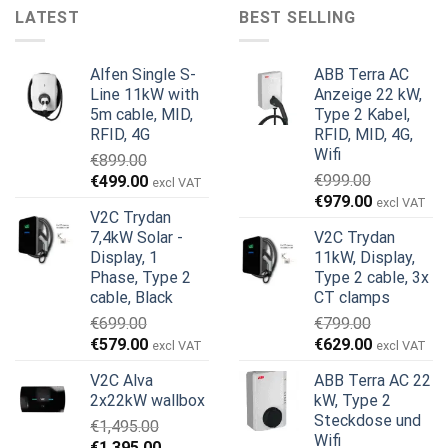
LATEST
BEST SELLING
Alfen Single S-
ABB Terra AC
Line 11kW with
Anzeige 22 kW,
5m cable, MID,
Type 2 Kabel,
RFID, 4G
RFID, MID, 4G,
Wifi
€
899.00
Ursprünglicher
Aktueller
€
999.00
€
499.00
excl VAT
Ursprünglicher
Aktueller
Preis
Preis
€
979.00
excl VAT
V2C Trydan
Preis
Preis
war:
ist:
7,4kW Solar -
V2C Trydan
war:
ist:
€899.00
€499.00.
Display, 1
11kW, Display,
€999.00
€979.00.
Phase, Type 2
Type 2 cable, 3x
cable, Black
CT clamps
€
699.00
€
799.00
Ursprünglicher
Aktueller
Ursprünglicher
Aktueller
€
579.00
€
629.00
excl VAT
excl VAT
Preis
Preis
Preis
Preis
V2C Alva
ABB Terra AC 22
war:
ist:
war:
ist:
2x22kW wallbox
kW, Type 2
€699.00
€579.00.
€799.00
€629.00.
Steckdose und
€
1,495.00
Wifi
Ursprünglicher
Aktueller
€
1,395.00