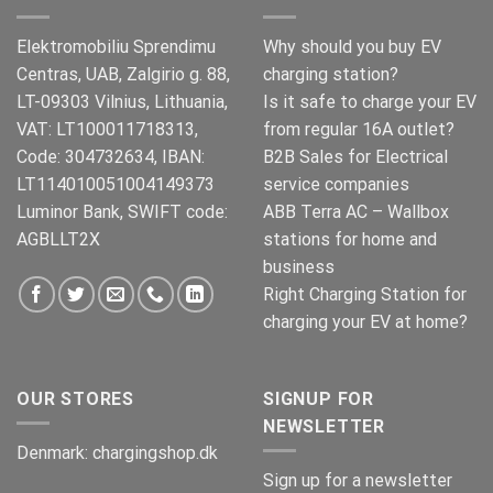
Elektromobiliu Sprendimu
Why should you buy EV
Centras, UAB, Zalgirio g. 88,
charging station?
LT-09303 Vilnius, Lithuania,
Is it safe to charge your EV
VAT: LT100011718313,
from regular 16A outlet?
Code: 304732634, IBAN:
B2B Sales for Electrical
LT114010051004149373
service companies
Luminor Bank, SWIFT code:
ABB Terra AC – Wallbox
AGBLLT2X
stations for home and
business
Right Charging Station for
charging your EV at home?
OUR STORES
SIGNUP FOR
NEWSLETTER
Denmark:
chargingshop.dk
Sign up for a newsletter