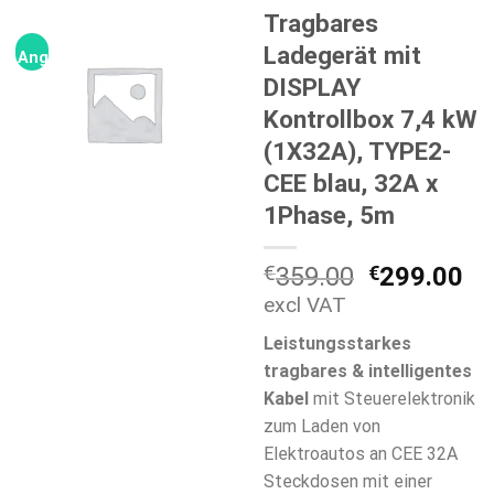
Tragbares
Ladegerät mit
Angebot!
DISPLAY
Kontrollbox 7,4 kW
(1X32A), TYPE2-
CEE blau, 32A x
1Phase, 5m
Ursprüngli
Ak
€
359.00
€
299.00
Preis
Pr
excl VAT
war:
ist
Leistungsstarkes
€359.00
€2
tragbares &
intelligentes
Kabel
mit Steuerelektronik
zum Laden von
Elektroautos an CEE 32A
Steckdosen mit einer