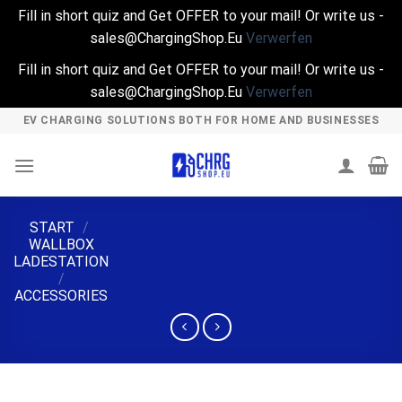
Fill in short quiz and Get OFFER to your mail! Or write us -
sales@ChargingShop.Eu
Verwerfen
Fill in short quiz and Get OFFER to your mail! Or write us -
sales@ChargingShop.Eu
Verwerfen
Skip
EV CHARGING SOLUTIONS BOTH FOR HOME AND BUSINESSES
to
content
START
/
WALLBOX
LADESTATION
/
ACCESSORIES