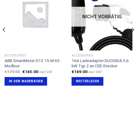
NICHT VORRÄTIG
ACCESSORIES
ACCESSORIES
ABB SmartMeter D13 15-M 65
16A Ladeadapter DUOSIDA 3,6
Modbus
kW Typ 2 an CEE-Stecker
Ursprünglicher
Aktueller
€
179.00
€
145.00
€
169.00
excl VAT
excl VAT
Preis
Preis
war:
ist:
IN DEN WARENKORB
WEITERLESEN
€179.00
€145.00.