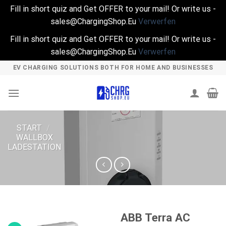
Fill in short quiz and Get OFFER to your mail! Or write us -
sales@ChargingShop.Eu
Verwerfen
Fill in short quiz and Get OFFER to your mail! Or write us -
sales@ChargingShop.Eu
Verwerfen
Skip
EV CHARGING SOLUTIONS BOTH FOR HOME AND BUSINESSES
to
content
START
/
WALLBOX
LADESTATION
ABB Terra AC