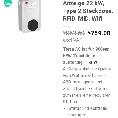
Anzeige 22 kW,
Angebot!
Type 2 Steckdose,
RFID, MID, Wifi
Ursprüngli
Ak
€
869.69
€
759.00
Preis
Pr
excl VAT
war:
ist
Terra AC ist für 900eur
€869.69
€7
KFW-Zuschüsse
zuständig –
KFW
Außergewöhnliche Qualität
vom Weltmarktführer –
ABB. Intelligente und
zukunftssichere Station
zum Preis einer regulären
Station.
Status und Kontrolle
über App