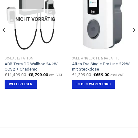
NICHT VORRÄTIG
DC-LADESTATION
SALE ANGEBOTE & RABATTE
ABB Terra DC Wallbox 24 kW
Alfen Eve Single Pro Line 22kW
CCS2 + Chademo
mit Steckdose
Ursprünglicher
Aktueller
Ursprünglicher
Aktueller
€
11,499.00
€
8,799.00
€
1,299.00
€
659.00
excl VAT
excl VAT
Preis
Preis
Preis
Preis
war:
ist:
war:
ist:
WEITERLESEN
IN DEN WARENKORB
€11,499.00
€8,799.00.
€1,299.00
€659.00.