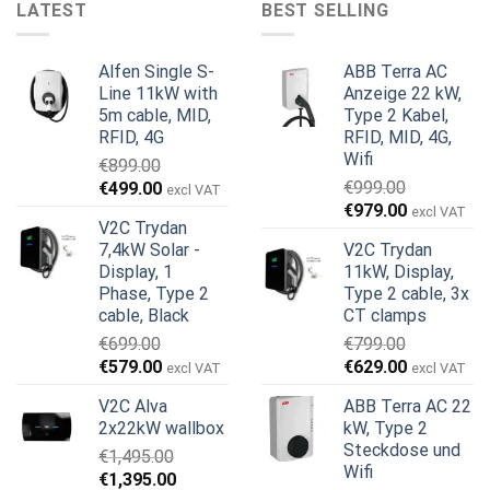
LATEST
BEST SELLING
Alfen Single S-
ABB Terra AC
Line 11kW with
Anzeige 22 kW,
5m cable, MID,
Type 2 Kabel,
RFID, 4G
RFID, MID, 4G,
Wifi
€
899.00
Ursprünglicher
Aktueller
€
999.00
€
499.00
excl VAT
Ursprünglicher
Aktueller
Preis
Preis
€
979.00
excl VAT
V2C Trydan
Preis
Preis
war:
ist:
7,4kW Solar -
V2C Trydan
war:
ist:
€899.00
€499.00.
Display, 1
11kW, Display,
€999.00
€979.00.
Phase, Type 2
Type 2 cable, 3x
cable, Black
CT clamps
€
699.00
€
799.00
Ursprünglicher
Aktueller
Ursprünglicher
Aktueller
€
579.00
€
629.00
excl VAT
excl VAT
Preis
Preis
Preis
Preis
V2C Alva
ABB Terra AC 22
war:
ist:
war:
ist:
2x22kW wallbox
kW, Type 2
€699.00
€579.00.
€799.00
€629.00.
Steckdose und
€
1,495.00
Wifi
Ursprünglicher
Aktueller
€
1,395.00