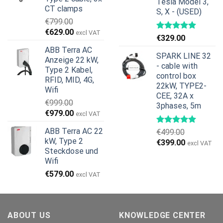
Tesla Model 3,
CT clamps
S, X - (USED)
€
799.00
Ursprünglicher
Aktueller
€
629.00
excl VAT
€
329.00
Preis
Preis
ABB Terra AC
war:
ist:
SPARK LINE 32
Anzeige 22 kW,
€799.00
€629.00.
- cable with
Type 2 Kabel,
control box
RFID, MID, 4G,
22kW, TYPE2-
Wifi
CEE, 32A x
€
999.00
3phases, 5m
Ursprünglicher
Aktueller
€
979.00
excl VAT
Preis
Preis
ABB Terra AC 22
€
499.00
war:
ist:
kW, Type 2
Ursprünglicher
Aktueller
€
399.00
€999.00
€979.00.
excl VAT
Steckdose und
Preis
Preis
Wifi
war:
ist:
€499.00
€399.00.
€
579.00
excl VAT
ABOUT US
KNOWLEDGE CENTER