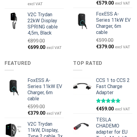
€
579.00
Preis
Preis
excl VAT
excl VAT
war:
ist:
FoxESS A-
V2C Trydan
€1,495.00
€1,395.00.
Series 11kW EV
22kW Display
Charger, 6m
SPRING cable
cable
4,5m, Black
€
599.00
€
899.00
Ursprünglicher
Aktueller
€
379.00
Ursprünglicher
Aktueller
€
699.00
excl VAT
excl VAT
Preis
Preis
Preis
Preis
war:
ist:
war:
ist:
FEATURED
TOP RATED
€599.00
€379.00.
€899.00
€699.00.
FoxESS A-
CCS 1 to CCS 2
Series 11kW EV
Fast Charge
Charger, 6m
Adapter
cable
€
599.00
€
459.00
excl VAT
Ursprünglicher
Aktueller
€
379.00
excl VAT
Preis
Preis
TESLA
V2C Trydan
war:
ist:
CHADEMO
11kW, Display,
€599.00
€379.00.
adapter for EU
Type 2 cable, 3x