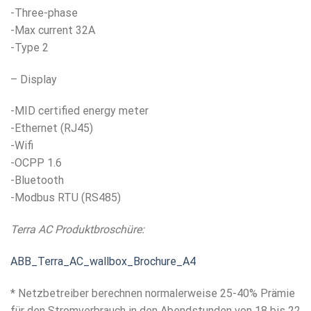
-Three-phase
-Max current 32A
-Type 2
– Display
-MID certified energy meter
-Ethernet (RJ45)
-Wifi
-OCPP 1.6
-Bluetooth
-Modbus RTU (RS485)
Terra AC Produktbroschüre:
ABB_Terra_AC_wallbox_Brochure_A4
* Netzbetreiber berechnen normalerweise 25-40% Prämie
für den Stromverbrauch in den Abendstunden von 18 bis 22